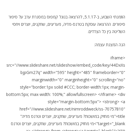
הוזמנתי השבוע, ב-5.1.17, להרצאה בגוגל קמפוס במסגרת ערב על סיפור
סיפורים. ההרצאה עוסקת בטרנס-מדיה, מעריצים, שחקנים, יוצרים ויחסי
השליטה בין כל הצדדים.
הנה המצגת עצמה:
<iframe
src="//www.slideshare.net/slideshow/embed_code/key/44DxXs
bjpGm27q" width="595" height="485" frameborder="0"
marginwidth="0" marginheight="0" scrolling="no"
style="border:1px solid #CCC; border-width:1px; margin-
bottom:5px; max-width: 100%;" allowfullscreen> </iframe> <div
style="margin-bottom:5px"> <strong> <a
href="//www.slideshare.net/nimroddweck/ss-70757810"
title="מי מחזיק במושכות? מעריצים, שחקנים, יוצרים וטרנס מדיה"
target="_blank">מי מחזיק במושכות? מעריצים, שחקנים, יוצרים וטרנס
מדיה</a> </strong> from <strong><a target="_blank"