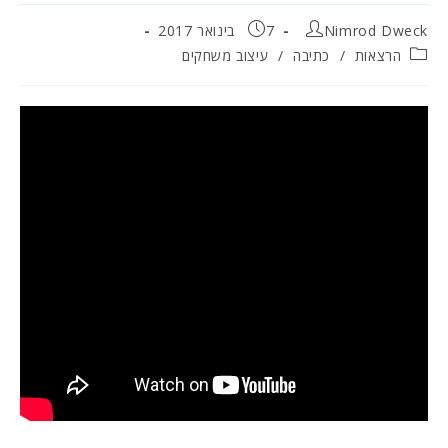
מחבר:
פורסם:
Nimrod Dweck
7 בינואר 2017
קטגוריה:
הרצאות
/
כתיבה
/
עיצוב משחקים