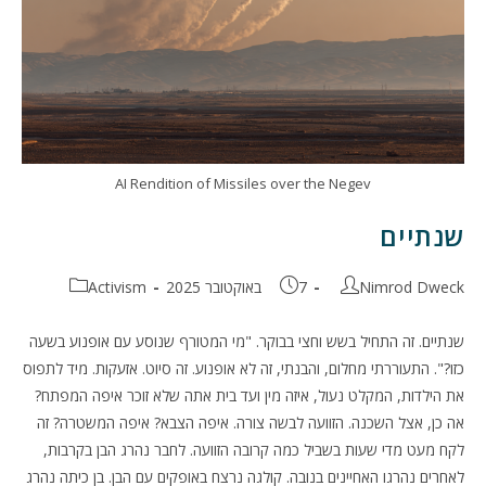
AI Rendition of Missiles over the Negev
שנתיים
מחבר:
פורסם:
קטגוריה:
Nimrod Dweck
7 באוקטובר 2025
Activism
שנתיים. זה התחיל בשש וחצי בבוקר. "מי המטורף שנוסע עם אופנוע בשעה
כזו?". התעוררתי מחלום, והבנתי, זה לא אופנוע. זה סיוט. אזעקות. מיד לתפוס
את הילדות, המקלט נעול, איזה מין ועד בית אתה שלא זוכר איפה המפתח?
אה כן, אצל השכנה. הזוועה לבשה צורה. איפה הצבא? איפה המשטרה? זה
לקח מעט מדי שעות בשביל כמה קרובה הזוועה. לחבר נהרג הבן בקרבות,
לאחרים נהרגו האחיינים בנובה. קולגה נרצח באופקים עם הבן. בן כיתה נהרג