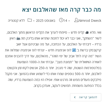
מה כבר קרה מאז שהאלבום יצא
מחבר:
פורסם:
קטגוריה:
Nimrod Dweck
14 באוגוסט 2025
ללא קטגוריה
וואי. מלא
קליפ חדש – סיימתי לערוך את הקליפ הראשון מתוך האלבום,
לשיר "השחקן", ואני כבר לא יכול לחכות שתראו אותו בלינק הזה.
ראיון
ברדיו – דיברתי על האלבום, על הכתיבה, ועל מה שביניהם אצל יואב
קרקובסקי ברשת ב'.
לופ אנימציה חדש – יצרתי לופ אנימציה שמלווה את
השיר "מה קרה לתל אביב של ימי הזוהר", מהאלבום, עוד דרך להכניס אתכם
לאווירה הוויזואלית של "תמונת מצב". עברתי את ה-1000 השמעות
בפלטפורמות השונות, שזה די מגניב. יותר מ-250 אנשים לקחו זמן והקשיבו
לאלבום, יותר מ-500 נוספים שמרו אותו כדי לשמוע אותו בהמשך. אני מקבל
פידבקים מעולים ממש וזה מרגש אותי. אפילו היו כמה השמעות ברדיו, שזה
בכלל הפתעה משמחת. תמשיכו לעקוב, אעדכן בקרוב.
מה
להמשך קריאה
כבר
קרה