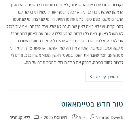
בקרבות. לחברים נרצחו המשפחות, לאחרים נחטפו בני משפחה. הקמפיין
הראשון שעשיתי בדרכנו נקרא "כולנו עוטף עזה", נשארתי בקשר עם
החברים משם, כולם פונו, כולם שילמו מחיר, היו מי שנרצחו, מי שנחטפו
להם יקרים. אני לא רוצה לציין שמות, זה לא שלי. אבל הבנתם. ואני עוד בכלל
לא מעגל ראשון. האם כל נקודות המגע הללו עושות את האסון קרוב יותר?
אני לא ידעתי לפני שנה ואני עדיין לא יודע. כל עסקת חטופים שחררה
מועקה וכאב, ובמקביל הזכירה את מה שאי אפשר, או שעוד צריך, לתקן. כל
מפגש עם חבר שעבר את האסון במעגל ראשון מכווץ משהו בלב, וגורם לי
לרצות לחזור הביתה, לחבק את הילדות חזק ולהכיר תודה על מה…
שנתיים
להמשך קריאה
טור חדש בטיימאאוט
מחבר:
פורסם:
קטגוריה:
Nimrod Dweck
19 באוגוסט 2025
ללא קטגוריה