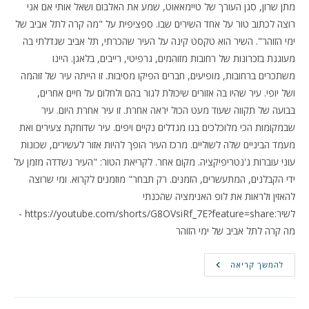
מתן שרון, סגן העורך של טיימאאוט, שמע את האלבום ושאל אותי אם אני
רוצה לכתוב טור על אחד השירים שבו. ספציפית על "מה קרה לתל אביב של
ימי הזוהר". השיר הוא טקסט קינה על העיר שהכרתי, תל אביב שגדלתי בה
מעוגנת בזכרונות של רחובות מזוהמים, גרפיטי, רייבים, בלאגן. היינו
משתכרים ברחובות, מופיעים, חברים הפיקו מסיבות. זו הייתה עיר של זוהמה
ושל יופי. עיר שהיו בה אזורים שיכולת לגור בהם ולחלום על חיים אחרים,
בבועה של תקווה שעוד מעט הכול יראה אחרת. זו עיר אחרת היום. עיר
שבמקומות הכי מלוכלכים בנו מגדלים נקיים ויפים. עיר שדוחקת צעירים ואת
מעמד הביניים שלה לשוליים. מרכז העיר הופך להיות אזור לעשירים, שכונות
עוני עוברות ג'נטריפיקציה. מקום אחר. לקריאת הטור: "העיר נשדדה מזמן על
ידי הקבלנים, המתעשרים, הזמנים. רק תבחר" מוזמנים לקרוא. ומי שרוצה
להאזין ולראות את לופ האנימציה שהכנתי
לשיר:https://youtube.com/shorts/G8OVsiRf_7E?feature=share -
מה קרה לתל אביב של ימי הזוהר
טור
להמשך קריאה
חדש
בטיימאאוט