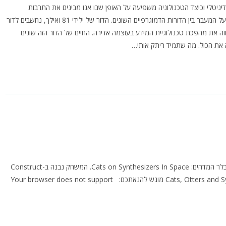
יטלי וכיצד הטכנולוגיה משפיעה על האופן שבו אנו מבינים את התרבות
וההיסטוריה שלנו. המונח דור דיגיטלי הוא מרתק לכשעצמו. אם אנחנו מדברים על המעבר בין הדורות הדמוגרפיים השונים. הדור של ילידי 81 ואילך, נחשבים לדור
ווה את מהפכת טכנולוגיית המידע בעוצמה אדירה. החיים של הדור הזה שונים
ה את הכול. מה שתמיד ריתק אותי…
רצה הגורל והיה לי משעמם השבוע, אז הכנתי משחק חדש שכולו מחווה לטאמבלר המדהים: Cats on Synthesizers In Space. המשחק נבנה ב-Construct
2 שהוא מנוע משחקים נפלא שהיה לי כיף ללמוד אותו תוך כדי העבודה. Cats, Otters and Synths מוגש להנאתכם: Your browser does not support