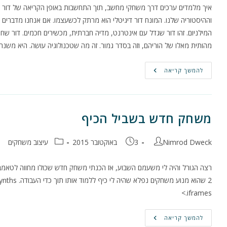
איך מלמדים ערכים דרך משחקי מחשב, תוך התחשבות באופן הקריאה של דור דיג
המילניום. זהו דור שגדל עם אינטרנט, מדיה חברתית, מכשירים חכמים. דור שח
מהותית מאלו של הוריהם, וזה בסדר גמור. זה מה שטכנולוגיה עושה. היא משנ
טכנולוגיה,
להמשך קריאה
ציונות,
בנדיקט
אנדרסון
ואם
תרצו
משחק חדש בשביל הכיף
מחבר:
פורסם:
קטגוריה:
Nimrod Dweck
3 באוקטובר 2015
עיצוב משחקים
iframes.>
משחק
להמשך קריאה
חדש