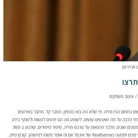
 אנדרסון
תרצו
/
עיצוב משחקים
פר על חידושים בתחום הניו מדיה. מי שלא היה באי-כנסים, הסבר קל. מדובר באירועים
ללמוד הרבה על מה שאנשים עושים, לשמוע מה הם יודעים לעשות ולשתף בידע
שלך בתמורה. בכנס היום עסקו בטכנולוגיה והאופן שבו אנו מספרים סיפורים במסכים שונים. מלבד הרצאות על טרנס-מדיה, סיפור סיפורים, קולנוע ב-360
מעלות וכו'. אני דיברתי על פיתוח משחקים חינוכיים על התנ"ך בטכנולוגיות זיהוי פנים ותנועה (RealSense של אינטל אם זה אומר משהו למישהו). קונקרטית,