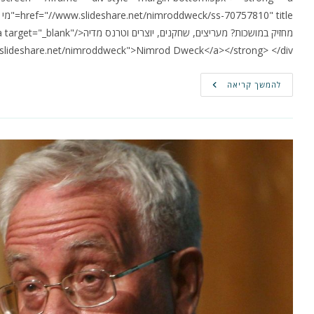
מחזיק במושכות? מעריצים, שחקנים, יו
slideshare.net/nimroddweck">Nimrod Dweck</a></strong> </div>
מי
להמשך קריאה
מחזיק
במושכות
–
מעריצים,
שחקנים,
יוצרים
וטרנס-מדיה
הרצאה
בגוגל
קמפוס