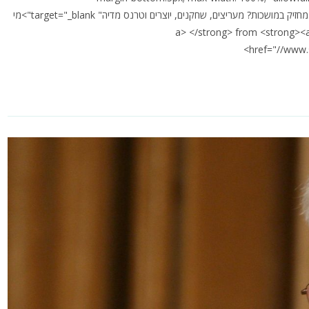
href="//www.slideshare.net/nimroddweck/ss-70757810" title="מי מחזיק במושכות? מעריצים, שחקנים, יוצרים וטרנס מדיה" target="_blank">מי
צרים וטרנס מדיה</a> </strong> from <strong><a target="_blank"
href="//www.