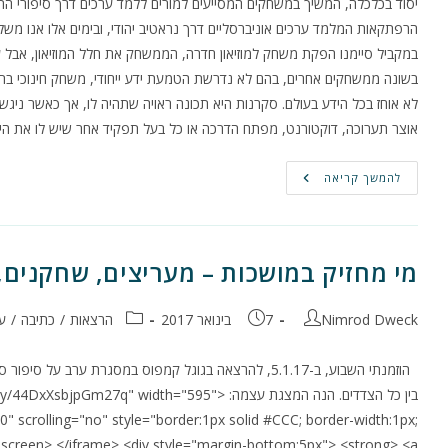
יסוד בכלכלה, המשיך במשחקים המסייעים למורים ללמד ערכים דרך סיפורי התנ"
במקביל סיימנו הפקת משחק למוזיאון חדרה, הממשחק את חלל המוזיאון, אבל ע
בשונה ממשחקים אחרים, בהם לא נדרשת הטמעת ידע ייחודי, משחק חינוכי ברא
לא אוחז בכל הידע בעולם. סקרנות היא תכונה ראויה שתהיה לו, אך כאשר ניגשים
אוצר תערוכה, דוקטורנט, מפתח הדרכה או כל בעל תפקיד אחר שיש לו את ה
על
להמשך קריאה
תהליך
עיצוב
משחקים
חינוכיים
–
חלק
מי מחזיק במושכות – מעריצים, שחקנים,
א'
מחבר:
פורסם:
קטגוריה:
Nimrod Dweck
7 בינואר 2017
הרצאות
/
כתיבה
/
ע
הוזמנתי השבוע, ב-5.1.17, להרצאה בגוגל קמפוס במסגרת ע
בין כל הצדדים. הנה המצגת עצמה: <width="595
 scrolling="no" style="border:1px solid #CCC; border-width:1px;
lscreen> </iframe> <div style="margin-bottom:5px"> <strong> <a