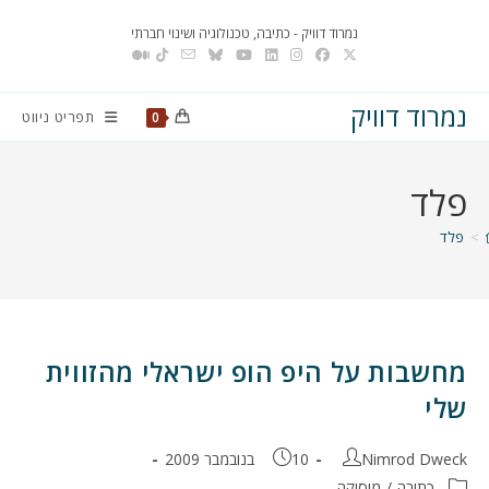
Ski
נמרוד דוויק - כתיבה, טכנולוגיה ושינוי חברתי
t
conten
נמרוד דוויק
תפריט ניווט
0
פלד
>
פלד
מחשבות על היפ הופ ישראלי מהזווית
שלי
מחבר:
פורסם:
Nimrod Dweck
10 בנובמבר 2009
קטגוריה:
כתיבה
/
מוסיקה