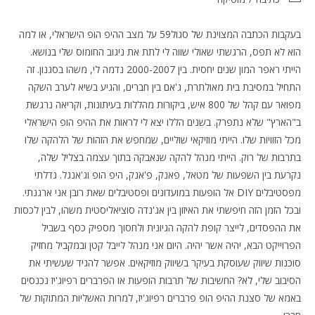
בעקבות הכתבה המצוינת של סגול59 על מצב ההיפ הופ הישראלי, או למה
הוא לא תפס, הרגשתי שאולי שווה לי לתת את ניגוב החומוס שלי בנושא.
הייתי ראפר המון שנים יחסית. בין 2000-2007 נדמה לי, משהו בסגנון. זה
התחיל במסיבת בית מאולתרת, ג'אם בין חברים, והגיע בשיא לערב השקה
מפואר עם קהל של 800 איש, ביקורות מהללות בעיתונות, וקריאה נרגשת
ב"הארץ" שלא נתפרק. בשנים הללו יצא לי לראות את ההיפ הופ הישראלי
מכל הזוויות שלו. הייתי מוזיקאי שוליים, שמחפש את הזהות של הלהקה שלו
בתרבות של רוק. הייתי מנהל להקה שנאבקה בתוך עצמה בצליל שלה,
נקרעת בין השפעות של מטאל, פאנק, פ'אנק, היפ הופ וג'אנגל. גדלתי
מפסטיבלים DIY אל הופעות במועדונים ופסטיבלים שאת רובן אני ארגנתי.
ובכל הזמן הזה חיפשתי את האיזון בין אג'נדה סוציאליסטית משהו, לבין לכסות
את ההפסדים, לייצר קופת להקה הגיונית ולחסוך מספיק כסף בשביל
הפרוייקט הבא, יהיה אשר יהיה. היום אני מנהל לייבל קטן ובמקביל מחזיק
סוכנות שיווק שעוסקת בעיקר בשיווק מוזיקאים. אפשר להגיד שעשיתי את
הסיבוב שלי, לא? החשיבות של תרבות הופעות או הפרברים רפיוג'יז נכנסים
באמא של סצנת ההיפ הופ פרברים רפיוג'יז, למרות האשליות המתוקות של