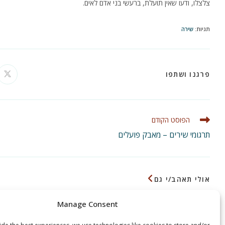
צלצלו, ודעו שאין תועלת, ברעשי בני אדם לאים.
תגיות
:
שירה
SHARE
פרגנו ושתפו
ns
in
a
THIS
ew
ow
CONTENT
לקרוא
הפוסט הקודם
מאמרים
תרגומי שירים – מאבק פועלים
נוספים
אולי תאהב/י גם
Manage Consent
הלקח ששד הבית לימד אותי
דוד 
13 בינואר 2024
6 באוקטובר 2021