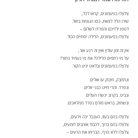
צלצלו בפעמונים, קראו לכל,
שירו הלל למוות, כסו הגופות בחול.
לטפו ילדיכם והפרדו לשלום –
צלצלו בפעמונים, הלילה יסתיים הכול.
אין זה זמן עולץ ואין זה רגע אור,
על מי רחמים הלילה? את מי נעמיד בתור?
צלצלו בפעמונים ובלאט יגיע הקור.
ונתחבק. חיבוק עז ואלים.
ונפרד. והרי חיינו כבני אלים.
ונביט. בקרוב ינשרו העלים.
ונשתוק. בראש מורם נפרד ממלאכים.
צלצלו בהם בעוז, הענבל יכה וירעים,
צלצלו בהם ברוך, לכבוד אוהבים דומעים,
צלצלו ללא הרף, הבריחו את הרעים –