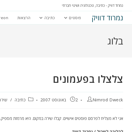
Ski
נמרוד דוויק - כתיבה, טכנולוגיה ושינוי חברתי
t
נמרוד דוויק
פוסטים
כתיבה
הרצאות
reon
conten
בלוג
צלצלו בפעמונים
מחבר:
פורסם:
קטגוריה:
Nimrod Dweck
2 באוגוסט 2007
כתיבה
/
שירה
אני לא מצליח לפרסם פוסטים אישיים. קבלו שירה במקום. היא מרמזת מספיק.
להליכה לשכול / נמרוד דוויק