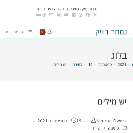
Ski
נמרוד דוויק - כתיבה, טכנולוגיה ושינוי חברתי
t
conten
נמרוד דוויק
תפריט ניווט
0
בלוג
>
2021
>
ספטמבר
>
19
>
כתיבה
>
יש מילים
יש מילים
מחבר:
פורסם:
Nimrod Dweck
19 בספטמבר 2021
קטגוריה:
כתיבה
/
שירה