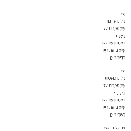
יֵשׁ
מִלִּים עֲדִינוּת
שֶׁמְּסַפְּרוֹת עַל
הָאָדָם
הָאַחֲרוֹן שֶׁנִּשְׁאַר
שֶׁיְּסַיֵּם אֶת חַיָּיו
בְּדִיּוּר מוּגָן
יֵשׁ
מִלִּים כּוֹעֲסוֹת
שֶׁמְּסַפְּרוֹת עַל
הַקַּרְנַף
הָאַחֲרוֹן שֶׁנִּשְׁאַר
שֶׁיְּסַיֵּם אֶת חַיָּיו
בִּשְׁבִי מוּגָן
צָר עַל הָרִאשׁוֹן