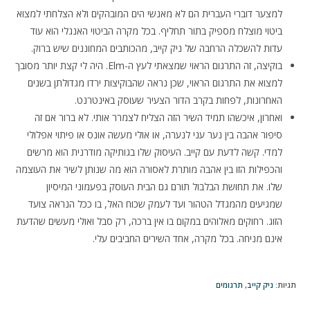
למצער דוברי העברית הם לא מאנשי הים המובהקים ולא הצלחתי למצוא
ביטוי מוצלח מספיק בתור תחליף. בכל מקרה הביטוי האנגלי הוא עוד
עדות להשכלה הרחבה של ניק קייב, מהכותבים המחוננים שיש ברוק.
בוקיצה, זה התרגום הראוי שמצאתי לעץ ה-
Elm
. היה לי קצת יותר מסובך
למצוא את התרגום הראוי, שכן נראה שהבוקיצות ירדו מגדולתן בשנים
האחרונות, לפחות בקרב הדור הצעיר שעוסק באינטרנט.
ואחרון, איכשהו תמיד השיר הזה הצליח לצמרר אותי. לא ברור אם זה
סיפור אהבה בין נער עני לנערה, או אולי מעשה אונס או פיתוי אפלולי
למדי. קשה לדעת עם קייב. העיסוק שלו בגותיקה מודרנית הוא מרשים
והכפילות הזו בין אהבה מותרת לאסורה הוא מה שנותן לשיר את העוצמה
שלו. את תחושת הבלבול תורם גם הבית העוסק בפעמוני המיסיון
שמגיעים מהמגדל הטהור ועד לעמק שכוח האל, בו ככל הנראה צועד
הזוג. רחוקים מאלוהים במקום בו אין ברכה, רק סבל ואולי מעשים שהדעת
אינם מניחה. בכל מקרה, אחד השירים החביבים עלי.
תגיות
:
ניק קייב
,
תרגומים