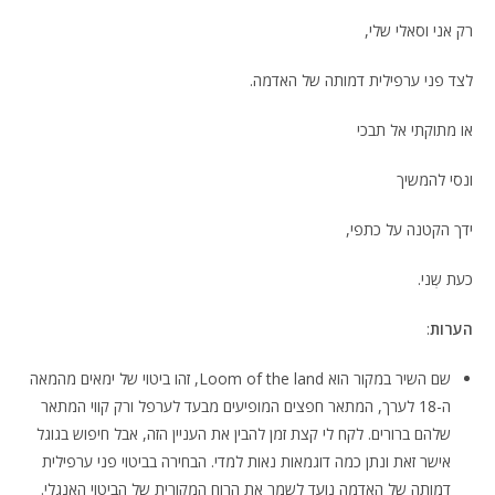
רק אני וסאלי שלי,
לצד פני ערפילית דמותה של האדמה.
או מתוקתי אל תבכי
ונסי להמשיך
ידך הקטנה על כתפי,
כעת שְני.
הערות
:
שם השיר במקור הוא
Loom of the land
, זהו ביטוי של ימאים מהמאה
ה-18 לערך, המתאר חפצים המופיעים מבעד לערפל ורק קווי המתאר
שלהם ברורים. לקח לי קצת זמן להבין את העניין הזה, אבל חיפוש בגוגל
אישר זאת ונתן כמה דוגמאות נאות למדי. הבחירה בביטוי פני ערפילית
דמותה של האדמה נועד לשמר את הרוח המקורית של הביטוי האנגלי.