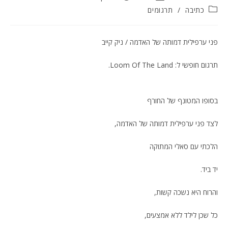
קטגוריה:
כתיבה
/
תרגומים
פני ערפילית דמותה של האדמה / ניק קייב
תרגום חופשי ל:
Loom Of The Land
.
בסופו המטונף של החורף
לצד פני ערפילית דמותה של האדמה,
הלכתי עם סאלי המתוקה
יד ביד.
והרוח היא נשכה קשות,
כל שכן לילד ללא אמצעים,