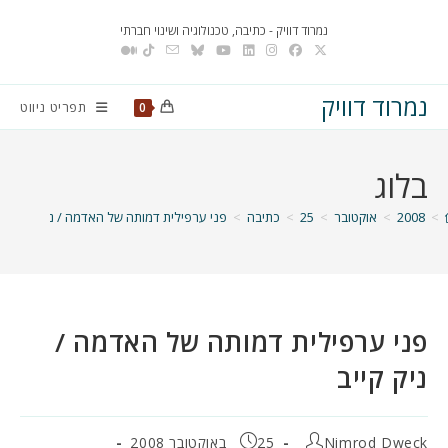
Ski
נמרוד דוויק - כתיבה, טכנולוגיה ושינוי חברתי
t
conten
נמרוד דוויק
תפריט ניווט
0
בלוג
>
2008
>
אוקטובר
>
25
>
כתיבה
>
פני ערפילית דמותה של האדמה / ניק קייב
פני ערפילית דמותה של האדמה /
ניק קייב
מחבר:
פורסם:
Nimrod Dweck
25 באוקטובר 2008