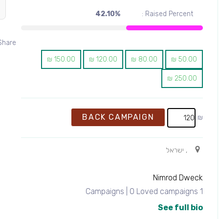
42.10%
Raised Percent :
Share:
₪
150.00
₪
120.00
₪
80.00
₪
50.00
₪
250.00
BACK CAMPAIGN
₪
, ישראל
Nimrod Dweck
1 Campaigns | 0 Loved campaigns
See full bio