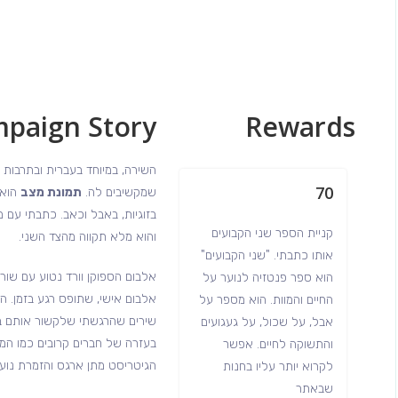
paign Story
Rewards
השירה, במיוחד בעברית ובתרבות 
70
שמקשיבים לה.
תמונת מצב
הוא 
בזוגיות, באבל וכאב. כתבתי עם מ
קניית הספר שני הקבועים
והוא מלא תקווה מהצד השני.
אותו כתבתי. "שני הקבועים"
אלבום הספוקן וורד נטוע עם שור
הוא ספר פנטזיה לנוער על
אלבום אישי, שתופס רגע בזמן. הו
החיים והמוות. הוא מספר על
שירים שהרגשתי שלקשור אותם ביח
אבל, על שכול, על געגועים
והתשוקה לחיים. אפשר
הגיטריסט מתן ארגס והזמרת נועה
לקרוא יותר עליו בחנות
שבאתר