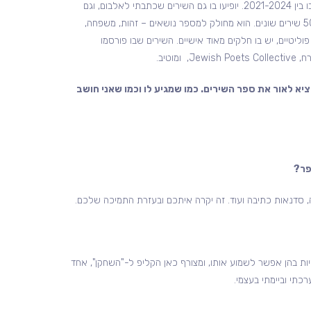
ספר השירים יכלול שירים שנכתבו בין 2021-2024. יופיעו בו גם השירים שכתבתי לאלבום, וגם
שירים נוספים. סך הכול כ-50-60 שירים שונים. הוא מחולק למספר נושאים – זהות, משפחה,
פוליטיים, יש בו חלקים מאוד אישיים. השירים שבו פורסמו
מוטיב.
א לאור את ספר השירים. כמו שמגיע לו וכמו שאני חושב
פר?
 סדנאות כתיבה ועוד. זה יקרה איתכם ובעזרת התמיכה שלכם.
ת בהן אפשר לשמוע אותו, ומצורף כאן הקליפ ל-"השחקן", אחד
כתי וביימתי בעצמי.