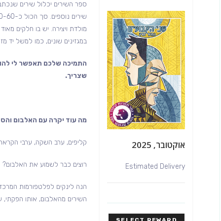
מולדת ויצירה. יש בו חלקים מאוד 
במגזינים שונים, כמו למשל יד מזרח, Jewish Poets Collective, ו
התמיכה שלכם תאפשר לי להוצי
שצריך
.
מה עוד יקרה עם האלבום והס
קליפים, ערב השקה, ערבי הקראה,
אוקטובר, 2025
רוצים כבר לשמוע את האלבום?
Estimated Delivery
הנה לינקים לפלטפורמות המרכזיו
השירים מהאלבום, אותו הפקתי, ער
SELECT REWARD