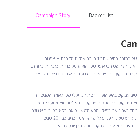
Campaign Story
Backer List
Cam
של המזרח התיכון, תמיד הייתה אמנות מדוברת — אמנות
אולי הפרויקט הכי אישי שלי. הוא עוסק בזהות, בגבריות, בהורות,
לחמה ברקע, ושינויים אישיים גדולים. הוא מבט פנימה מצד אחד,
שים עמוקים בהיפ הופ — הבית המוזיקלי שלי לאורך השנים. זה
א נותן קול דרך מסגרת מוזיקלית. האלבום הוא מסע בין כמה
ד מעביר את המאזין מסע מרגש , כואב ומלא תקווה. הוא נוצר
בעזרה של חברים קרובים כמו המפיק המוסיקלי רענן פוגל שהוא ואני חברים כבר 20 שנים,
 פארן שהיו איתי בלהקה, והפסנתרן יובל לב-ארי.