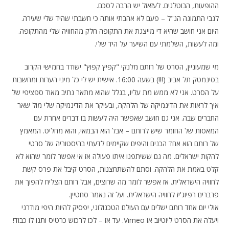
ההופעות, הבוטלגים. לעזאזל יש הרבה לסכם.
לגבי התמונה הנ"ל – פעם לא אהבתי אותה כי חשבתי שהיד שלי שעירה.
היום אני חושב שהיא די מייצגת את התקופה חלק מהחוויה שלי מהתקופה.
ומה לעשות, השלמתי עם השיער על היד שלי.
מי שמעוניין, הסרט של רותם מלנקי "קפיץ קפוץ" ישודר בחמישי הקרוב
בסינמטק תל אביב (!!!) בשעה 16:00. אישית יש לי כל מיני הערות ומחשבות
על הסרט. אני לא ממש מת עליו, בגלל שהוא מתאר נתיב מאוד ספציפי של
איך לראות את הדינמיקה של הלהקה, ובעיקר את הדינמיקה שלי מול שאר
החברים שבה. אני גם חושב שאפשר היה לעשות בו דברים אחרת עם
המאסות של החומר שיש לרותם – אבל הוא הבמאי, והוא מחליט. המאמץ
של רותם הוא אחד הכנים והיפים שקיימים לדעתי בהיסטוריה של סרטי
להקות ישראלים. מה גם ששיתפנו איתו פעולה אז אי אפשר לומר שהוא לא
קלט באמת את הלהקה. וסתם להשתחצנות, הסרט קיבל את פרס קשת
לחוויה הישראלית. אז אפשר לומר מה שרוצים, אבל רותם הצליח להפוך את
פרברים רפיוג'יז לחוויה הישראלית. ועל זה נאמר סחטיין.
אולי יום אחד רותם ישלים עם העולם הטכנולוגי, יפסיק להיות היפי מודרני
ויעלה את הסרט ליוטיוב או Vimeo. עד אז – לכו לרכוש כרטיס ותנו לו כבוד!