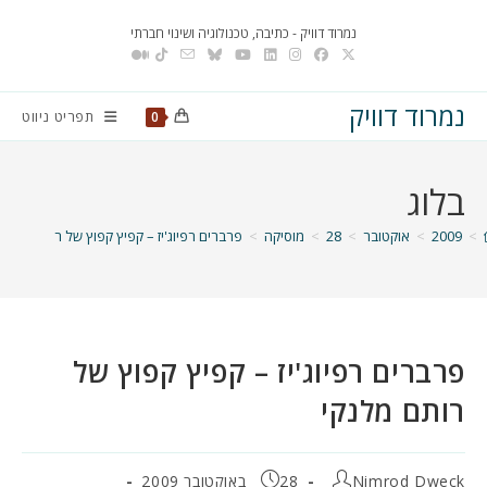
Ski
נמרוד דוויק - כתיבה, טכנולוגיה ושינוי חברתי
t
conten
נמרוד דוויק
תפריט ניווט
0
בלוג
>
2009
>
אוקטובר
>
28
>
מוסיקה
>
פרברים רפיוג'יז – קפיץ קפוץ של רותם מלנקי
פרברים רפיוג'יז – קפיץ קפוץ של
רותם מלנקי
מחבר:
פורסם:
Nimrod Dweck
28 באוקטובר 2009