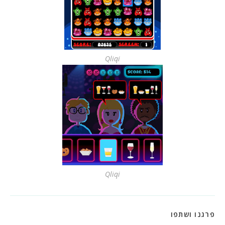
Qliqi
Qliqi
SHARE
פרגנו ושתפו
THIS