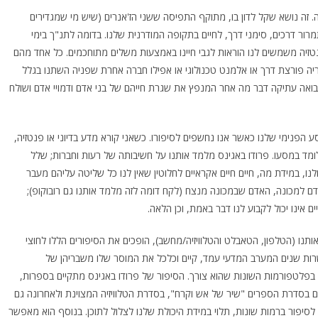
זה נושא שקל לדון בו, מתוקף התפיסה ששני הז'אנרים (שיש מי שמגדירים
ור דרכים, סימני דרך, לחיים בתקופה המודרנית שלנו. בדומה לתנ"ך בימי
נטזיה משמשים לנו הוראות לגבי חיינו באמצעות משלים מתוחכמים. כל אחד מהם
וריה פורצת דרך או אלמנט טכנולוגי או אפילו חברה אחרת שפניה השתנו בגלל
נבואה עתיקה דבר מה אחר המנפץ את שגרת חייהם של בני אדם ודמויי אדם ושולח
 הפנימי שלנו כאשר אנו נחשפים לסיפורו. כשאני קורא מדע בדיוני או פנטזיה,
ומד במסעו. פרודו באגינס מלמד אותנו על חשיבותה של רעות וחברות; שלל
ו, במידת מה, חיים חיים אקראיים לחלוטין שאין לנו כל שליטה עליהם מעבר
דם למכונה, האדם שבמכונה מנצח (לקח דומה לזה מלמד אותנו גם רובוקופ);
תנו (הטלפון, הטאבלט והטלוויזיה/מחשב), הופכים את הסיפורים הללו לחוצי
רות שנים המערב המדעי עמד, קיים וכלכל את המוסר שלו משבריהן של
תם בפלטפורמות השונות שהוא צורך. הסיפור של פרודו באגינס מתקיים בספרות,
 בסדרת הספרים "שיר של אש וקרח", בסדרת הטלוויזיה המצוינת ולאחרונה גם
יפור ברמות שונות, תלוי במידת היכולת שלנו לצלול לתוכן. בנוסף הוא מאפשר