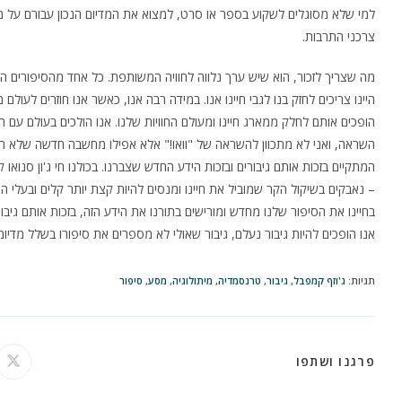
למי שלא מסוגלים לשקוע בספר או סרט, למצוא את המדיום הנכון עבורם על מ
צרכני התרבות.
מה שצריך לזכור, הוא שיש ערך נלווה לחוויה המשותפת. כל אחד מהסיפורים הללו
היינו צריכים לחזק בנו לגבי חיינו אנו. במידה רבה אנו, כאשר אנו חוזרים לע
הופכים אותם לחלק ממארג חיינו ומעולם החוויות שלנו. אנו הולכים בעולם עם היד
השראה, ואני לא מתכוון להשראה של "וואו!" אלא אפילו מחשבה חדשה שלא הי
המתקיים בזכות אותם גיבורים ובזכות הידע החדש שצברנו. בכולנו חי ג'ון סנואו 
– נאבקים בשיקול הקר שמוביל את חיינו ומנסים להיות קצת יותר קלים ובעלי ה
בחיינו את הסיפור שלנו מחדש ומורישים בתורנו את הידע הזה, בזכות אותם גיבורי
אנו הופכים להיות גיבור נעלם, גיבור שאולי לא מספרים את סיפורו בשלל מדי
תגיות
:
ג'וזף קמפבל
,
גיבור
,
טרנסמדיה
,
מיתולוגיה
,
מסע
,
סיפור
SHARE
פרגנו ושתפו
ns
in
a
THIS