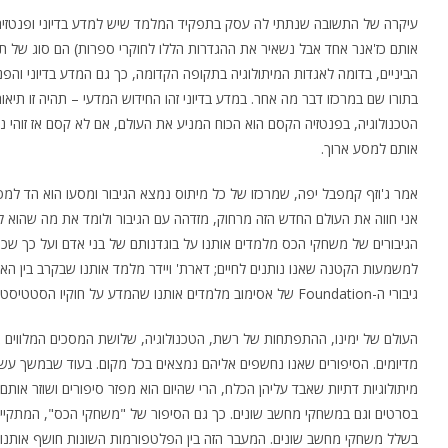
עיקרה של התשובה שנתתי לה עסק בתפקיד המלמד שיש למדע בדיוני ופנטזיה. 
אותם כז'אנר אחד אבל נשאיר את ההגדרות הללו לחוקרי ספרות) הם סוג של תמר
הביניים, בדומה לאגדות המיתולוגיה בתקופה הקדומה, כך גם המדע בדיוני והפ
בתורו שם במרכזו דבר מה אחר. במדע בדיוני זהו החידוש המדעי – תהיה זו תיא
הטכנולוגיה, בפנטזיה הקסם הוא הכוח המניע את העולם, אם לא קסם אז זוהי 
אותם למסע ארוך.
אמר ג'וזף קמפבל יפה, שמרכזו של כל מיתוס נמצא הגיבור ומסעו הוא הד למסע
אני חווה את העולם החדש הזה מרחוק, מזדהה עם הגיבור ולומד את מה שהוא ל
הגיבורים של משחקי הכס מלמדים אותנו על בוגדנותם של בני אדם ועל כך שכולנ
למשמעות הקטנה שאנו נותנים לחיים; דארת' ויידר מלמד אותנו שבקרב בין הא
גיבורי ה-Foundation של אסימוב מלמדים אותנו שהמדע על חוקיו הסטטיסטיים אינו יכול לקבוע לנו דבר באמת, וכן הלאה.
העולם של ימינו, ההתפתחות של רשת, הטכנולוגיה, שלושת המסכים המלווים או
מדיומים. הסיפורים שאנו נחשפים אליהם נמצאים בכל מקום. בעוד שבמשך עש
מיתולוגיות דתיות שאבד עליהן הכלח, הרי שהיום הוא מפזר סיפורים ושוזר או
בסרטים וגם במשחקי מחשב שונים. כך גם הסיפור של "משחקי הכס", המתקיים
בשלל משחקי מחשב שונים. המעבר הזה בין הפלטפורמות השונות חושף אותנו לס