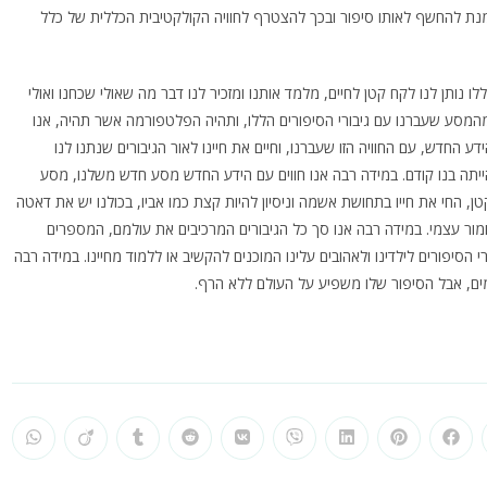
נת להחשף לאותו סיפור ובכך להצטרף לחוויה הקולקטיבית הכללית של כלל
 נותן לנו לקח קטן לחיים, מלמד אותנו ומזכיר לנו דבר מה שאולי שכחנו ואולי
ולם מהמסע שעברנו עם גיבורי הסיפורים הללו, ותהיה הפלטפורמה אשר תהיה, אנו
ע החדש, עם החוויה הזו שעברנו, וחיים את חיינו לאור הגיבורים שנתנו לנו
יתה בנו קודם. במידה רבה אנו חווים עם הידע החדש מסע חדש משלנו, מסע
קטן, החי את חייו בתחושת אשמה וניסיון להיות קצת כמו אביו, בכולנו יש את דאטה
ומור עצמי. במידה רבה אנו סך כל הגיבורים המרכיבים את עולמם, המספרים
 הסיפורים לילדינו ולאהובים עלינו המוכנים להקשיב או ללמוד מחיינו. במידה רבה
ומים, אבל הסיפור שלו משפיע על העולם ללא הרף.
pens
Opens
Opens
Opens
Opens
Opens
Opens
Opens
Opens
Ope
in
in
in
in
in
in
in
in
in
a
a
a
a
a
a
a
a
a