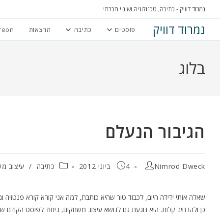
Ski
נמרוד דוויק - כתיבה, טכנולוגיה ושינוי חברתי
t
נמרוד דוויק
פוסטים
כתיבה
הרצאות
reon
conten
בלוג
הגיבור הנעלם
מחבר:
פורסם:
קטגוריה:
Nimrod Dweck
4 ביוני 2012
כתיבה
/
עיצוב מ
שאלה אותי ידידה היום, לכבוד טור שהיא כותבת, למה אני קורא קורא פנטזיה ו
כן ולהרחיב קלות. היא נוגעת גם לנושא עיצוב משחקים, ביחוד לפוסט הקודם