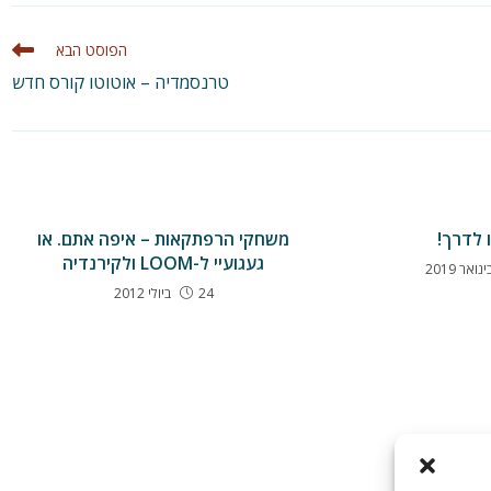
new
new
new
new
new
new
new
new
new
n
ndow
window
window
window
window
window
window
window
window
wind
הפוסט הבא
טרנסמדיה – אוטוטו קורס חדש
 לדרך!
משחקי הרפתקאות – איפה אתם. או
געגועיי ל-LOOM ולקירנדיה
24 ביולי 2012