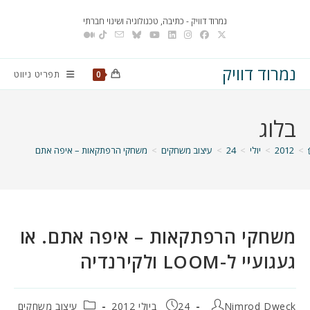
Ski
נמרוד דוויק - כתיבה, טכנולוגיה ושינוי חברתי
t
conten
נמרוד דוויק
תפריט ניווט
0
בלוג
>
2012
>
יולי
>
24
>
עיצוב משחקים
>
משחקי הרפתקאות – איפה אתם. או געגועיי ל-LOOM ולקיר
משחקי הרפתקאות – איפה אתם. או
געגועיי ל-LOOM ולקירנדיה
מחבר:
פורסם:
קטגוריה:
Nimrod Dweck
24 ביולי 2012
עיצוב משחקים