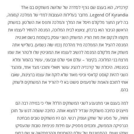
קירנדיה, הוא בעצם שם גורף לסדרה של שלושה משחקים בם The
Legend Of Kyrandia. מדובר בעלילות העצובות למדי של ממלכה קסומה,
בה ליצן החצר מלקולם חיסל את המלך והמלכה ותפס את השלטון. במשחק
הראשון הגיבור הוא ברנדון, צאצא לבית המלוכה, המנסה להחזיר לעצמו את
מקומו ולנקום את מות הוריו. המשחק השני עוסק בקוסמת בשם זאנטיה
המנסה להציל את הממלכה מיד מהלכת (כמו שזה נשמע). בשלישי אתה
משחק את מלקולם המנסה להשיב לעצמו את המוניטין שלו ולטהר את שמו
מרצח בני המלוכה. בקיצור – עולם אפי שלם וצבעוני, עשיר בהומור ומלא
בפנטזיה. היכולת של קירנדיה להציג עושר ויזואלי ותוכני מצד אחד, ומהצד
השני להיות קווסט קלאסי וכיפי מאוד שלא לוקח את עצמו ברצינות, שאבו
אותי לתוכם והאמת שלפעמים פשוט בא לי להוריד את המשחקים ולשחק
בהם.
למה בעצם אני מתגעגע לשני המשחקים הללו? אולי כי במידה רבה הם
מייצגים כתיבה משחקית שנדיר למצוא אותה. כתיבה ששמה דגש על תוכן
וחוויה, על מסע של שחקן ועומק רגשי. הם היו משחקים טובים מבחינת
הגרפיקה והממשק, וחכמים מספיק עם חידות פנימיות טובות שהעסיקו
שחקן שעות. ההתפוגגות של עולם הקווסטים וההרפתקאה אי שם בסוף