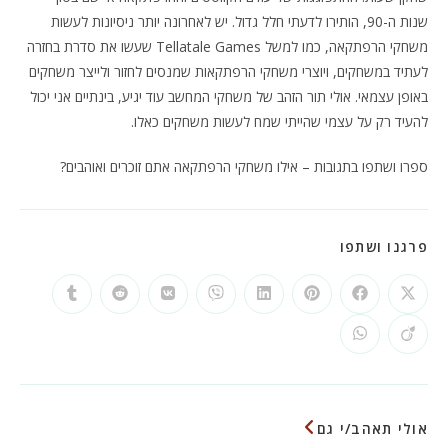
שנות ה-90, הותירו לדעתי חלל גדול. יש לאחרונה יותר ניסיונות לעשות
משחקי הרפתקאה, כמו למשל Tellatale Games שעשו את סדרת בחזרה
לעתיד במשחקים, ויוצרי משחקי הרפתקאות שמנסים לחזור ולייצר משחקים
באופן עצמאי. אולי תור הזהב של משחקי המחשב עוד יגיע, בינתיים אני יכול
להעיד רק על עצמי שהייתי שמח לעשות משחקים כאלו.
ספרו ושתפו בתגובות – אילו משחקי הרפתקאה אתם זוכרים ואוהבים?
SHARE
פרגנו ושתפו
THIS
CONTENT
Opens
Opens
Opens
Opens
Opens
Opens
Opens
Opens
in
in
in
in
in
in
in
in
a
a
a
a
a
a
a
a
Opens
Opens
new
new
new
new
new
new
new
new
in
in
window
window
window
window
window
window
window
window
a
a
new
new
window
window
אולי תאהב/י גם