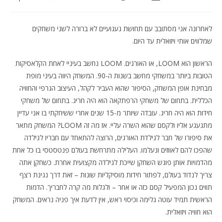
לאחרונה אני מסתובב עם תחושת געגועיים לא ברורה לשני משחקים
שמלווים אותי ויזואלית עד היום.
הראשון הוא LOOM, או האורגים. LOOM נחשב בעיניי לאחת הקלאסיקות
הטובות ביותר במשחקי מחשב בשנות ה-90. המשחק היווה בעיני מופת
מבחינת אופן המשחק, הסיפור שהוא העביר לקהל, העיצוב הגרפי והחוויה
הכללית. בתחום של משחקי הרפתקאה הוא היה חריג. בתחום של משחקי
חידות הוא היה חריג. עובדה שיותר מ-15 שנים אחרי ששיחקתי בו אני עדיין
מתגעגע אליו ולקסם שהוא השרה עליי. אז מה זה LOOM? המשחק מתאר
את סיפורו של חבר לגילדת האורגים, הרוצה להתאחד עם חבריו לגילדה
שהפכו להם לאווזים ונעלמו. העלילה מתרחשת בעולם פנטסטסי בו כל אחת
מהדמויות אותן פוגש השחקן שייכת לגילדה מקצועית אחרת. כשחקן אתה
צריך לנדוד בעולם, לפתור חידות מוסיקליות שונות – זאת דרך נגינת רצף
תווים נכון המפעיל קסם כזה או אחר – ולגלות מה קרה לחבריך. הדמות
הראשית תמיד עוטה גלימה וכיסוי ראש, אין לדעת איך פניה נראים. המשחק
הוא חוויה ויזואלית.