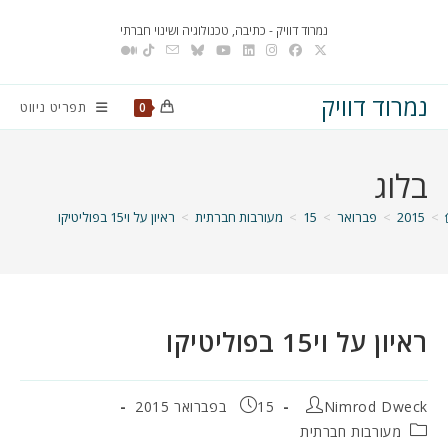
Ski
נמרוד דוויק - כתיבה, טכנולוגיה ושינוי חברתי
t
conten
נמרוד דוויק
תפריט ניווט
0
בלוג
>
2015
>
פברואר
>
15
>
מעורבות חברתית
>
ראיון על וי15 בפוליטיקו
ראיון על וי15 בפוליטיקו
מחבר:
פורסם:
Nimrod Dweck
15 בפברואר 2015
קטגוריה:
מעורבות חברתית