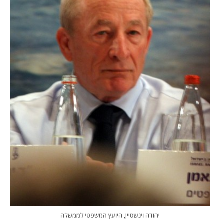
יהודה וינשטיין, היועץ המשפטי לממשלה