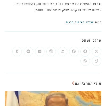
גבולות. היועמ"ש הבהיר למירי רגב כי קיים קושי חוקי בהתניית כספים
ליצירות שמיישרות קו עם אפיק פוליטי מסוים. סחטיין.
תגיות
:
יועמ"ש
,
מירי רגב
,
תרבות
SHARE
פרגנו ושתפו
THIS
CONTENT
Opens
Opens
Opens
Opens
Opens
Opens
Opens
Opens
in
in
in
in
in
in
in
in
a
a
a
a
a
a
a
a
Opens
Opens
new
new
new
new
new
new
new
new
in
in
window
window
window
window
window
window
window
window
a
a
new
new
window
window
אולי תאהב/י גם