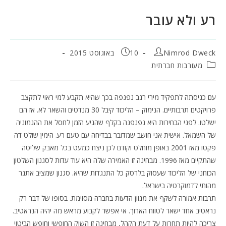
רע ולא עובר
מחבר:
פורסם:
Nimrod Dweck
10 באוגוסט 2015
קטגוריה:
מעורבות חברתית
עם כניסתה לתפקיד מירי רגב נפנפה בכך שהיא תקבע למי ראוי לתקצב
פרויקטים תרבותיים. הנימוק – הליכוד קיבל 30 מנדטים והשאר לא. אז הם
ישלטו. לפני הבחירות היא נפנפנה בקלף שהגיע הזמן לחסל את ההגמוניה
של השמאל. אישית אני חושב שמדובר בבדיחה עם טעם רע. הימין שולט דה
פקטו מאז 2001 באופן מוחלט וקודם לכן ניצח כמעט בכל מאבק שליטה
שהתקיים מאז 1996. מבחינה זו האמירה שלה היא עוד עדות לסגנון השלטון
הכוחני של הליכוד שעסוק בלרסק כל התנגדות שהיא. סגנון שמציב אתגר
מהותי לדמוקרטיה בישראל.
תרבות אמורה לשקף את מגוון הדעות בחברה מסוימת. בסופו של דבר רק
נראטיב אחד ישאר לטווח הארוך. אי אפשר לקבוע מראש מה יהיה הנראטיב.
צריכה להיות תחרות על דעת הקהל, מבחינה זו השוק החופשי וחופש הביטוי