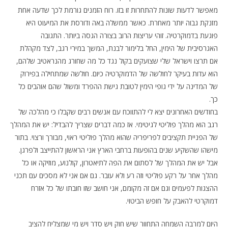
מאפשר לדעות שונות להתחרות זו בזו. רוח הזמנים גורמת לכך שדעה אחת
מזנקת גבוה יותר מאחרת. כאשר ממשלה באה ודורסת את המיעוט היא
פוגעת בדמוקרטיה. זוהי עריצות הרוב בצורה הגסה ביותר. התגובה
האגרסיבית של הימין, החל בלימור לבנת, המשך במירי רגב, לצד מקהלת
אם תרצו וישראל שלי שצועקים בקול נגד כל מה שחורג מהנראטיב שלהם,
הוא עדות בעיקר לחולשה של הדמוקרטיה כיום. חולשה שמתחילה בפירוק
של המדינה על ידי גופי הימין לטובת גישת ההפרד ומשול שהם אוהבים כל
כך.
בחודשים האחרונים יצא לי להתווכח עם אנשים רבים שקבלו כי מהלכה של
רגב הוא מהלך פוליטי לגיטימי. אז כמה דברים שצריך להבדיל: יש את המהלך
של הפניית תקציבים לפריפריה שהוא מהלך פוליטי ראוי, מבורך ורצוי. בתור
מישהו שהשקיע שנים בהופעות ברחבי הארץ אני הראשון להתייצב ולפרגן.
אבל יש את המהלך של לסתום את הפה לתיאטרון, קולנוע, מוזיקה או כל
מהלך אחר על רקע פוליטי וזה רע ולא עובר. גם אם אני לא מסכים עם תכני
ההצגות לפעמים וגם אם זה מקומם, אני חושב שזו חובתו של כל אזרח
דמוקרטי להאבק על חופש הביטוי.
היום למרבה השמחה התחוור שיש חוק ויש סדר ויש מי שמצליח להציב