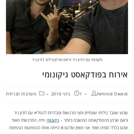
גיקונומי עם דורון ניר וראם שרמן צילם: דורון ניר
אירוח בפודקאסט גיקונומי
מחבר:
פורסם:
קטגוריה:
Nimrod Dweck
1 ביוני 2016
מעורבות חברתית
שבוע שעבר ביליתי שעתיים וחצי מרגשות ומבדרות להפליא עם דורון ניר
וראם שרמן מהפודקאסט המשובח ביותר –
גיקונומי
. וידוי, התרגשתי מאוד
שהם בכלל הזמינו אותי. אני מאזין שלהם וזו הייתה אחת ההפתעות הנעימות