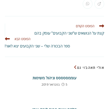
a
a
a
a
a
a
a
a
Opens
Opens
new
new
new
new
new
new
new
new
in
in
window
window
window
window
window
window
window
window
a
a
new
new
window
window
לקרוא
הפוסט הקודם
מאמרים
קצת על הנושאים ש"שני הקבועים" עוסק בהם
נוספים
הפוסט הבא
ספר הבכורה שלי – שני הקבועים יצא לאור!
אולי תאהב/י גם
עוממססססס וניהול משימות
5 בפברואר 2019