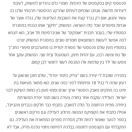
פנטסטי קיים בטקסטים של היהדות. חומרי גלם נהדרים למשחק, לעיבוד
ליצירות חדשות. אנחנו שוכחים לעיתים שהרקע ההיסטורי-תרבותי שלנו כה
עשיר ומגוון, ואם רק נגרד קצת את השכבות העליונות שלו, נגלה אוצר של
אגדות וסיפורים שכל כולו השראה. המשחק "תיקון" אותו הכנתי במסגרת
הסטודיו שלי, בעבור תכנית "אופקים" של אוניברסיטת תל אביב, הוא דוגמא
למה אפשר לעשות כשמוצאים חומרים טובים. במסגרת המשחק יצרנו
בסטודיו מעין עולם פנטסטי של מסורת יהודית בו מתערבבים סיפורי התנ"ך
של נוח ומשה רבנו, עם יהדות תימן, השטעטל ובית שני. המשחק עוקב אחר
מסעו של ילד בין עולמות אלו המנסה לעזור לחמור לבן קסום.
במגירה שוכבת לי יצירה בשם "צדיק כתמר יפרח", עולם תוכן שנשען על
רעיון שהיה לי בגיל 18 ופיתחתי לפני כמה שנים. הוא מתאר מציאות בת
ימינו בה מתקיים מאבק היסטורי ארוך שנים וסמוי מעין בין כוחות השיקוץ לבני
ישראל. העלילה עוקבת אחר בחורה צעירה בשם תמר יפרח המשרתת
ביחידה סודית הרתומה כל כולה למאבק. כתבתי כבר חלקים נכבדים מהבייבל,
אפילו כתבתי את הקומיקס המהווה פרולוג לעלילה וגם פרקים ראשונים
בספר לנוער שאמור להיות חלק מסדרת ספרים המתארת את העלילה. גם
התקבלתי עם הקונספט לחממה בבלגיה לפיתוח מיזמי טרנס-מדיה, אבל לא