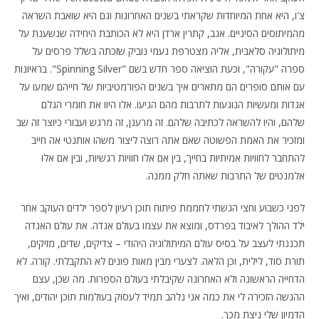
צ'ו, היא אחת המיוחדות שקראתי בשנים האחרונות וגם היא שואבת השראה
מהמיתוסים הסיניים. אגב, קתרין ארדן היא לא הכותבת היחידה שנשענת על
מיתולוגיה סלאבית, אליה מצטרפת נעמי נוביק שזכתה בשלל פרסים על
ספרה "עקורה", וכעת הוציאה ספר חדש בשם "Spinning Silver". בראיונות
עם אותם סופרים הם מתארים איך בשנים הפורמטיביות של חייהם שמעו על
אגדות ומעשיות הנוגעות לתרבות מהם הגיעו. אלו היוו את חומרי הגלם
שלהם, והיו להשראה לכתיבה שלהם. זה מרענן, זה מרגש ועבורי כיוצר זה שב
ומזכיר את האמת הפשוטה שאם אתה רוצה ליצור משהו אותנטי אה חייב
להתחבר לחוויות אמיתיות בחייך, בין אם אלו חוויות רגשיות, ובין אם אלו
אלמנטים של התרבות שאתה חלק ממנה.
לפני כשבוע וחצי הגשתי לחממת פיתוח תוכן רעיון לספר ילדים העוקב אחר
ילד ההולך לאיבוד בפרדס, ומוצא את עצמו בעולם אגדה. את עולם האגדה
תכננתי לעצב על בסיס עולם המיתולוגיה היהודי – צדיקים, שדים, מזיקים,
תורת סוד, לילית, וכן הלאה. לצערי מבין מאות פונים לא התקבלתי. קורה. לא
הדחייה הראשונה ולא האחרונה שקיבלתי בעולם הספרות. מה שכן, עצם
ההגשה הזכירה לי את כמה אני נלהב תמיד לעסוק בעולמות תוכן יהודים, ואיך
הדמיון שלי ניצת מכך.