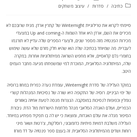
קטגוריה:
כתיבה
/
סדרות
/
עיצוב משחקים
סיימתי לקרוא את טרילוגיית Winternight של קתרין ארדן. מניח שרובכם לא
מכירים את השם, ארדן היא אחד השמות ה-Up and coming במצעדי
מכירות הפנטזיה מזה מספר שנים, ולצערי הספרים שלה עדיין לא תורגמו
לעברית. מה שמיוחד בכתיבה שלה הוא שהיא חלק מזרם שלא עושה שימוש
בחומרי גלם קלאסיים, אלא מחפש השראה ממיתולוגיות אחרות. במקרה
שלה, המיתולוגיה הסלאבית, המוכרת למי שמשפחתו מגיעה מחבר העמים
היטב.
במוקד העלילה של סדרת Winternight, עומדת נערה כפרית במחוז ברוסיה
של ימי הביניים. רוסיה של התקופה היא שורה של נסיכויות המנהלות קשרי
גומלין וכפופות לנסיכות במוסקבה. הנצרות מנסה לטעת אחיזה באזורים
הכפריים, ועולם האגדה הסלאבי מנהל מלחמת הישרדות מול הדת. גיבורת
הסיפור מגלה את עולם האגדות, ומוצאת כי יש לה בו תפקיד מפתיע במיוחד.
העלילה משלבת דמויות מיתיות כדומובוני, רוסלקות, צ'רטות ושאר מיני
רוחות ושדים מהמיתולוגיה הסלאבית. זה בעצם ספר פנטזיה על דד מורוז