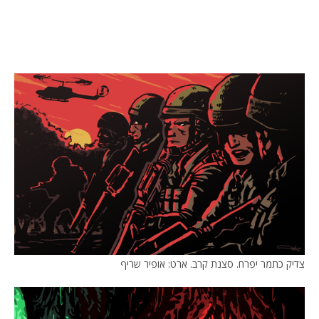
צדיק כתמר יפרח. סצנת קרב. ארט: אופיר שריף