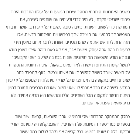
בשנים האחרונות פיתחתי מספר יצירות הנשענות על עולם התרבות היהודי.
כיהודי-ישראלי חקרתי, לעיתים לבדי ולעיתים עם שותפים ליצירה, את
המורשת כדי לשאוב רעיונות. כתיבה טובה נשענת על ידע רחב. עושר תרבותי
מאפשר לך להטעין את היצירה שלך בפרשנויות מוצלחות חדשות. אלו
מהדהדות לקוראים את מה שהם מכירים, ועוזרות לחבר אותם באופן מידי
לרעיונות בהם אתה עוסק. אישית אגב, אני לא פעם מזהה אצלי באופן מודע
וגם לא מודע השפעות ממיתולוגיות שונות בכתיבה שלי. ב-"שני הקבועים"
למשל קיימת התייחסות ישירה לאורופאוס בשאול, האגדה היוונית המספרת
על הצעיר שיורד לשאול להשיב לו את אשתו ונכשל. ג'וזף קמפבל כתב
שאנחנו חיים בתקופה בה אנו יוצרים על שרידי מיתולוגיות שנופצו על ידי עידן
המדע. בשיחה עם חבר אמרתי לו שאני חושב שאנחנו מרכיבים תמונת דמיון
מיתית חדשה לתקופה מכל השרידים הללו ומתישהו היא תראה אחידה ולא
נדע שהיא נשענת על שברים.
כחלק מהמחקר התרבותי שלי והחיפוש אחרי השראות, קראתי שוב ושוב
בספרים כמו "ספר הדמיונות של היהודים", "האנציקלופדיה למיתוס יהודי"
ובדקתי בלוגים שונים בנושא. בכל קריאה אני נלהב לגלות כמה עושר