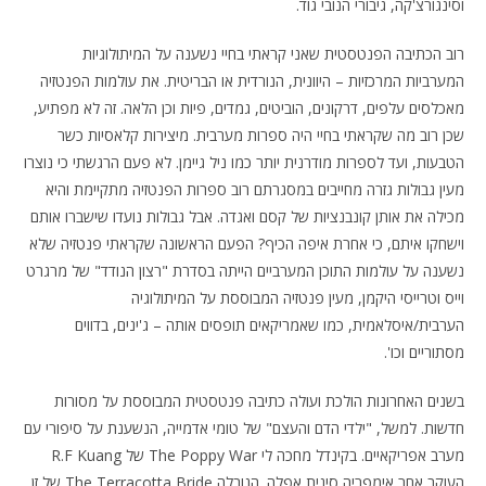
וסינגורצ'קה, גיבורי הנובי גוד.
רוב הכתיבה הפנטסטית שאני קראתי בחיי נשענה על המיתולוגיות
המערביות המרכזיות – היוונית, הנורדית או הבריטית. את עולמות הפנטזיה
מאכלסים עלפים, דרקונים, הוביטים, גמדים, פיות וכן הלאה. זה לא מפתיע,
שכן רוב מה שקראתי בחיי היה ספרות מערבית. מיצירות קלאסיות כשר
הטבעות, ועד לספרות מודרנית יותר כמו ניל גיימן. לא פעם הרגשתי כי נוצרו
מעין גבולות גזרה מחייבים במסגרתם רוב ספרות הפנטזיה מתקיימת והיא
מכילה את אותן קונבנציות של קסם ואגדה. אבל גבולות נועדו שישברו אותם
וישחקו איתם, כי אחרת איפה הכיף? הפעם הראשונה שקראתי פנטזיה שלא
נשענה על עולמות התוכן המערביים הייתה בסדרת "רצון הנודד" של מרגרט
וייס וטרייסי היקמן, מעין פנטזיה המבוססת על המיתולוגיה
הערבית/איסלאמית, כמו שאמריקאים תופסים אותה – ג'ינים, בדווים
מסתוריים וכו'.
בשנים האחרונות הולכת ועולה כתיבה פנטסטית המבוססת על מסורות
חדשות. למשל, "ילדי הדם והעצם" של טומי אדמייה, הנשענת על סיפורי עם
מערב אפריקאיים. בקינדל מחכה לי The Poppy War של R.F Kuang
העוקב אחר אימפריה סינית אפלה. הנובלה The Terracotta Bride של זן