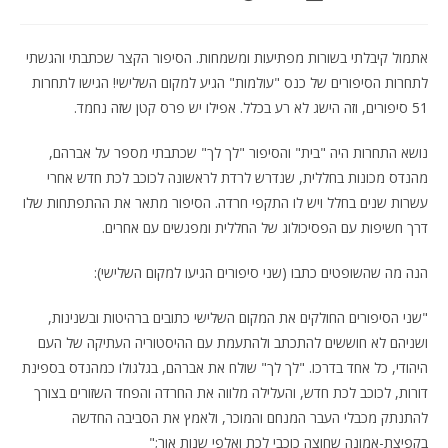
אתמול קיבלתי בשורות מפתיעות ומשמחות. הסיפור הקצר שכתבתי והגשתי
לתחרות הסיפורים של כנס "עולמות" הגיע למקום השלישי! הגישו לתחרות
51 סיפורים, וזה הישג לא רע בכלל. אפילו יש פרס קטן שזה נחמד.
נושא התחרות היה "בית" והסיפור "לך לך" שכתבתי מספר על אברהם,
מהנדס מכונות בחללית, שנדרש לרדת לראשונה לכוכב לכת חדש אחרי
עשרות שנים בחלל ויש לו התקפי חרדה. הסיפור מתאר את ההתפתחות שלו
דרך חשיפות עם הפסיכולוג של החללית ומפגשים עם אחרים.
הנה מה שהשופטים כתבו (שני סיפורים הגיעו למקום השלישי):
"שני הסיפורים החולקים את המקום השלישי כתובים ברהיטות ובשנינות,
ושניהם לא חוששים להתכתב ולהתעמת עם ההיסטוריה העתיקה של העם
היהודי, כל אחד בדרכו. "לך לך" שולח את אברהם, בגלגולו כמהנדס בספינת
דורות, לכוכב לכת חדש, והעלילה מלווה את החרדה והפחד השזורים בצורך
להתנתק מכבלי העבר המנחם והמוכר, ולאמץ את הסביבה החדשה
בקפיצת-אמונה שחוצה כוכבי לכת ואלפי שנות אור;"