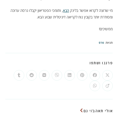
מי שרוצה לקרוא אפשר בלינק
הבא
, ותומכי הפטריאון יקבלו גרסה ערוכה
ומסודרת יותר בקובץ נוח לקריאה דיגיטלית שבוע הבא.
ממשיכים!
תגיות
:
פרס
SHARE
פרגנו ושתפו
THIS
CONTENT
Opens
Opens
Opens
Opens
Opens
Opens
Opens
Opens
in
in
in
in
in
in
in
in
a
a
a
a
a
a
a
a
Opens
Opens
new
new
new
new
new
new
new
new
in
in
window
window
window
window
window
window
window
window
a
a
new
new
window
window
אולי תאהב/י גם