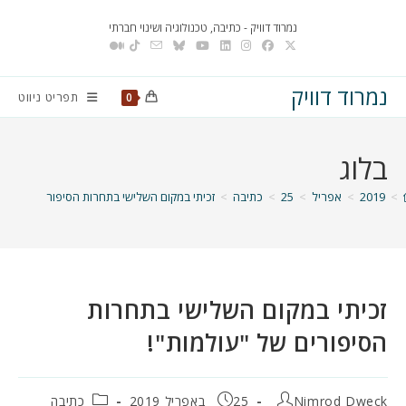
Ski
נמרוד דוויק - כתיבה, טכנולוגיה ושינוי חברתי
t
conten
נמרוד דוויק
תפריט ניווט
0
בלוג
>
2019
>
אפריל
>
25
>
כתיבה
>
זכיתי במקום השלישי בתחרות הסיפורים של "עול
זכיתי במקום השלישי בתחרות
הסיפורים של "עולמות"!
מחבר:
פורסם:
קטגוריה:
Nimrod Dweck
25 באפריל 2019
כתיבה