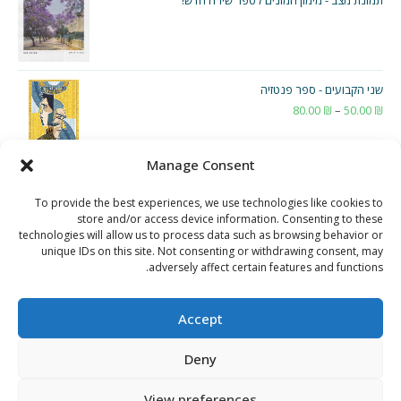
תמונת מצב - מימון המונים לספר שירה חדש!
שני הקבועים - ספר פנטזיה
₪
50.00
–
₪
80.00
טווח
מחירים:
Manage Consent
עד
To provide the best experiences, we use technologies like cookies to
store and/or access device information. Consenting to these
technologies will allow us to process data such as browsing behavior or
unique IDs on this site. Not consenting or withdrawing consent, may
adversely affect certain features and functions.
Accept
Deny
View preferences