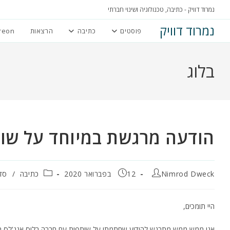
Ski
נמרוד דוויק - כתיבה, טכנולוגיה ושינוי חברתי
t
נמרוד דוויק
פוסטים
כתיבה
הרצאות
reon
conten
בלוג
הודעה מרגשת במיוחד על שומ
מחבר:
פורסם:
קטגוריה:
Nimrod Dweck
12 בפברואר 2020
כתיבה
/
סד
היי תומכים,