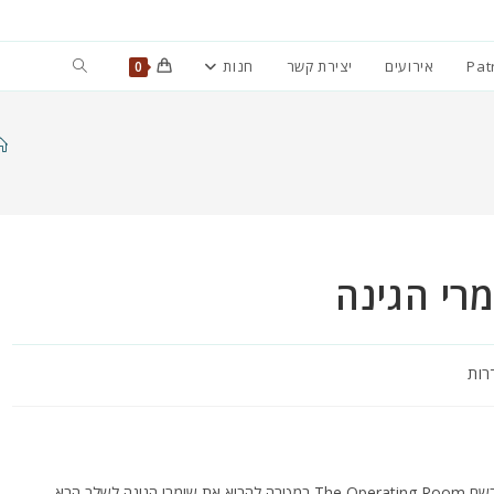
Toggle
Pat
אירועים
יצירת קשר
חנות
0
website
search
רי הגינה
רות
אני ממש ממש מתרגש להודיע שחתמתי על שותפות עם חברה בלוס אנג'לס בשם The Operating Room במטרה להביא את שומרי הגינה לשלב הבא