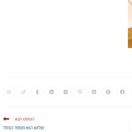
pens
Opens
Opens
Opens
Opens
Opens
Opens
Opens
Opens
Ope
in
in
in
in
in
in
in
in
in
a
a
a
a
a
a
a
a
a
new
new
new
new
new
new
new
new
new
n
ndow
window
window
window
window
window
window
window
window
wind
הפוסט הבא
שלוש הוא מספר המזל