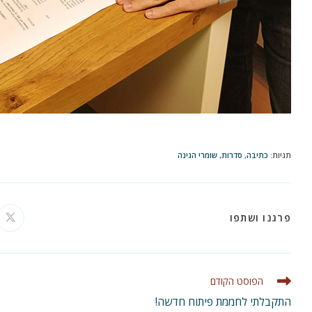
תגיות
:
כתיבה
,
סדרות
,
שומרי הגינה
SHARE
פרגנו ושתפו
ns
in
a
THIS
ew
ow
CONTENT
לקרוא
הפוסט הקודם
מאמרים
התקבלתי לחממת פיתוח חדשה!
נוספים