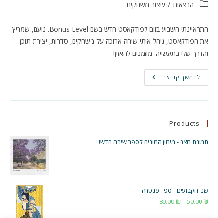
קטגוריה:
הרצאות
/
עיצוב משחקים
התראיינתי השבוע בזום לפודקאסט חדש בשם Bonus Level. נועם, שמריץ
את הפודקאסט, ניהל איתי שיחה ארוכה על משחקים, סדרות, יצירת תוכן
והדרך שלי בתעשייה. מוזמנים להאזין!
ראיון
להמשך קריאה
לפודקאסט
חדש
Products
תמונת מצב - מימון המונים לספר שירה חדש!
שני הקבועים - ספר פנטזיה
₪
50.00
–
₪
80.00
טווח
מחירים: