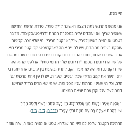
היי כולם,
אני ממש מתרגש לתת הצצה ראשונה ל"קליפות", סדרת הרשת החדשה
שאופיר שריף ואני עובדים עליה במסגרת חממת "דראפט/סקיצה". מדובר
בטסט אנימציה ראשון לפרק שנקרא "קטב מרירי". מי שלא זוכר, קליפות
עוסקת בשדים מהיהדות, ויש לה וייב אימה לאבקראפטי קל. קטב מרירי הוא
אחד השדים ביהדות, וחובבי המבוכים ודרקונים בינינו בטח זוכרים אותו מהשם
של שר הדרקונים המספר "דרקונים של דמדומי סתיו". אז לפני שהוא היה
שר דרקונים, הוא היה שד אכזר הקם לתחיה בשעות בין ערביים או זריחה. רבי
יוחנן תיאר את קטב מרירי שכולו עיניים ושערות, יש לו עין אחת מרכזית על
הלב, וכל מי שעיניו נוחתות עליו נופל ומת. יש מי שאומרים בחז"ל שראשו
דומה לשל עגל וקרן אחת יוצאת ממצחו.
"אַסְפֶּ֥ה עָלֵ֖ימוֹ רָע֑וֹת חִצַּ֖י אֲכַלֶּה־בָּֽם: מְזֵי רָעָב וּלְחֻמֵי רֶשֶׁף וְקֶטֶב מְרִירִי
וְשֶׁן-בְּהֵמֹת אֲשַׁלַּח-בָּם עִם-חֲמַת זֹחֲלֵי עָפָר" (
דברים
,
ל"ב
,
כ"ד
).
החתיכה הקטנה שלפניכם היא מה שנקרא טסט אנימציה כאמור, שזה אומר