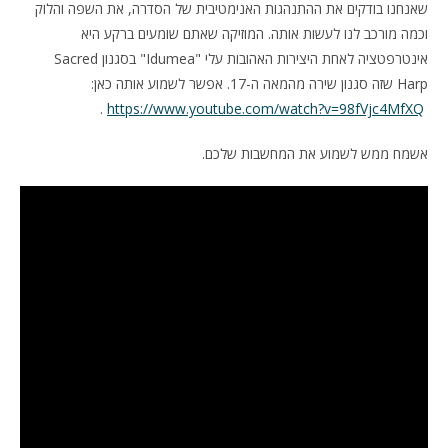
שאנחנו בודקים את ההתנהגות האנימטיבית של הסדרה, את השפה והלוק
וכמה מורכב לנו לעשות אותה. המוזיקה שאתם שומעים ברקע היא
אינטרפטציה לאחת היצירות האהובות עלי "Idumea" בסגנון Sacred
Harp שזה סגנון שירה מהמאה ה-17. אפשר לשמוע אותה כאן:
.
https://www.youtube.com/watch?v=98fVjc4MfXQ
אשמח ממש לשמוע את המחשבות שלכם.