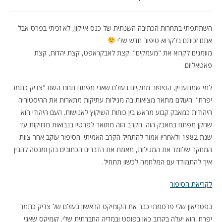
השתתפתי בתחרות הכתיבה השנתית של כנס אייקון, לא זכיתי בפרס אבל
אתם זכיתם בלקרוא סיפור חדש שלי
מוזמנים לקרוא את "מעמקים". קצת לאבקראפט, קצת יהדות, קצת
פאטאליזם.
למי שמתעניין, הסיפור מתקיים בעולם שאני מפתח תחת השם "צדיק כתמר
יפרח". העולם מתאר מציאות בה מגילות עתיקות מתארות את ההיסטוריה
היהודית כמאבק קבוע מראש בין כוחות השיקוץ לאנושות. העם היהודי הוא
שחקן מפתח במאבק הזה. הקרב הזה מתואר לפרטיו בנבואות מדויקות עד
שנת 1982 ולאחריו אמור להתחיל הקרב האמיתי. הסיפור עוקב אחר צוות
המחקר שלומד את המגילות, מאמת את הדברים הכתובים בהן ומנסה להבין
איך להתמודד עם המלחמה לכשזו תתחיל.
לקריאת הסיפור
בפטריאון שלי פרסמתי כבר את הקומיקס הראשון בעולם של צדיק כתמר
יפרח. הוא יעלה בקרוב כאן בפוסט ובמדיה החברתית שלי. קומיקס שאני