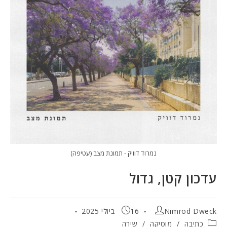
נמרוד דוויק - תמונת מצב (עטיפה)
עדכון קטן, גדול
מחבר:
פורסם:
Nimrod Dweck
16 ביולי 2025
קטגוריה:
כתיבה
/
מוסיקה
/
שירה