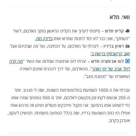
וואי. מלא
קליפ חדש
– סיימתי לערוך את הקליפ הראשון מתוך האלבום, לשיר
"השחקן", ואני כבר לא יכול לחכות שתראו אותו
בלינק הזה.
ראיון ברדיו
– דיברתי על האלבום, על הכתיבה, ועל מה שביניהם אצל
יואב קרקובסקי ברשת ב'
.
לופ אנימציה חדש
– יצרתי לופ אנימציה שמלווה את השיר "
מה קרה
לתל אביב של ימי הזוהר
", מהאלבום, עוד דרך להכניס אתכם לאווירה
הוויזואלית של "תמונת מצב".
עברתי את ה-1000 השמעות בפלטפורמות השונות, שזה די מגניב. יותר
מ-250 אנשים לקחו זמן והקשיבו לאלבום, יותר מ-500 נוספים שמרו אותו
כדי לשמוע אותו בהמשך. אני מקבל פידבקים מעולים ממש וזה מרגש אותי.
אפילו היו כמה השמעות ברדיו, שזה בכלל הפתעה משמחת. תמשיכו לעקוב,
אעדכן בקרוב.