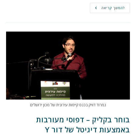
מי
להמשך קריאה
מחזיק
במושכות
–
מעריצים,
שחקנים,
יוצרים
וטרנס-מדיה
הרצאה
בגוגל
קמפוס
נמרוד דוויק בכנס קיימות עירונית של מכון ירושלים
בוחר בקליק – דפוסי מעורבות
באמצעות דיגיטל של דור Y