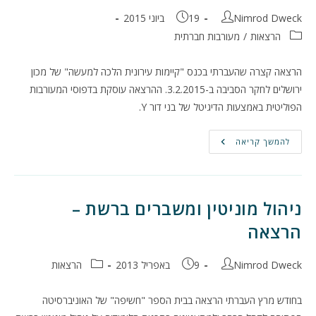
מחבר:
פורסם:
Nimrod Dweck
19 ביוני 2015
קטגוריה:
הרצאות
/
מעורבות חברתית
הרצאה קצרה שהעברתי בכנס "קיימות עירונית הלכה למעשה" של מכון
ירושלים לחקר הסביבה ב-3.2.2015. ההרצאה עוסקת בדפוסי המעורבות
הפוליטית באמצעות הדיגיטל של בני דור Y.
בוחר
להמשך קריאה
בקליק
–
דפוסי
מעורבות
באמצעות
דיגיטל
ניהול מוניטין ומשברים ברשת –
של
דור
הרצאה
Y
מחבר:
פורסם:
קטגוריה:
Nimrod Dweck
9 באפריל 2013
הרצאות
בחודש מרץ העברתי הרצאה בבית הספר "חשיפה" של האוניברסיטה