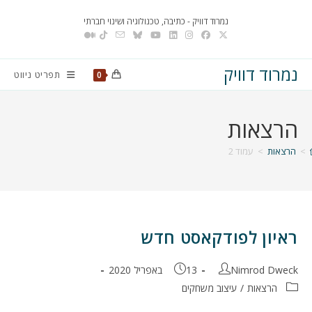
Ski
נמרוד דוויק - כתיבה, טכנולוגיה ושינוי חברתי
t
conten
נמרוד דוויק
תפריט ניווט
0
הרצאות
>
הרצאות
>
עמוד 2
ראיון לפודקאסט חדש
מחבר:
פורסם:
Nimrod Dweck
13 באפריל 2020
קטגוריה:
הרצאות
/
עיצוב משחקים