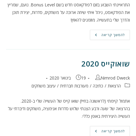
התראיינתי השבוע בזום לפודקאסט חדש בשם Bonus Level. נועם, שמריץ
את הפודקאסט, ניהל איתי שיחה ארוכה על משחקים, סדרות, יצירת תוכן
והדרך שלי בתעשייה. מוזמנים להאזין!
ראיון
להמשך קריאה
לפודקאסט
חדש
שואוקייס 2020
מחבר:
פורסם:
Nimrod Dweck
19 בינואר 2020
קטגוריה:
הרצאות
/
כתיבה
/
מעורבות חברתית
/
עיצוב משחקים
אתמול קיימתי (לראשונה בחיי!) שואו קייס של העשייה שלי ב-2020.
בהרצאה של שעה ורבע הצגתי שלוש סדרות אנימציה, משחקים ודיברתי על
העשייה היצירתית באופן כללי.
שואוקייס
להמשך קריאה
2020