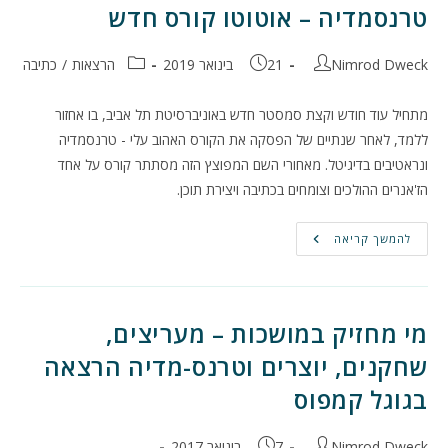
טרנסמדיה – אוטוטו קורס חדש
מחבר:
פורסם:
קטגוריה:
Nimrod Dweck
21 בינואר 2019
הרצאות
/
כתיבה
מתחיל עוד חודש וקצת סמסטר חדש באוניברסיטת תל אביב, בו אחזור
ללמד, לאחר שנתיים של הפסקה את הקורס האהוב עלי - טרנסמדיה
ונראטיבים בדיגיטל. מאחורי השם המפוצץ הזה מסתתר קורס על אחד
הז'אנרים ההולכים וצומחים בכתיבה ויצירת תוכן.
טרנסמדיה
להמשך קריאה
–
אוטוטו
קורס
חדש
מי מחזיק במושכות – מעריצים,
שחקנים, יוצרים וטרנס-מדיה הרצאה
בגוגל קמפוס
מחבר:
פורסם:
Nimrod Dweck
7 בינואר 2017