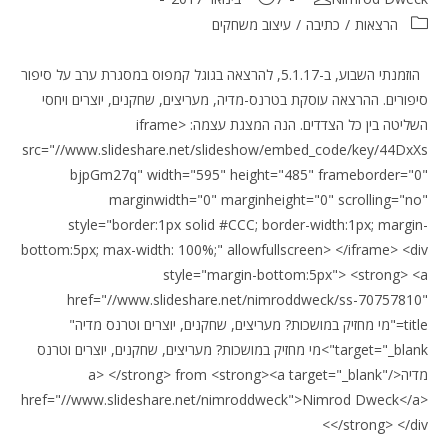
קטגוריה:
הרצאות
/
כתיבה
/
עיצוב משחקים
הוזמנתי השבוע, ב-5.1.17, להרצאה בגוגל קמפוס במסגרת ערב על סיפור
סיפורים. ההרצאה עוסקת בטרנס-מדיה, מעריצים, שחקנים, יוצרים ויחסי
השליטה בין כל הצדדים. הנה המצגת עצמה: <iframe
src="//www.slideshare.net/slideshow/embed_code/key/44DxXs
bjpGm27q" width="595" height="485" frameborder="0"
marginwidth="0" marginheight="0" scrolling="no"
style="border:1px solid #CCC; border-width:1px; margin-
bottom:5px; max-width: 100%;" allowfullscreen> </iframe> <div
style="margin-bottom:5px"> <strong> <a
href="//www.slideshare.net/nimroddweck/ss-70757810"
title="מי מחזיק במושכות? מעריצים, שחקנים, יוצרים וטרנס מדיה"
target="_blank">מי מחזיק במושכות? מעריצים, שחקנים, יוצרים וטרנס
מדיה</a> </strong> from <strong><a target="_blank"
href="//www.slideshare.net/nimroddweck">Nimrod Dweck</a>
</strong> </div>