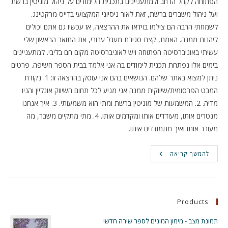
הפתוחה לקהל הרחב ולמתעניינים בתכנית הלימודים על ניהול מוניטין ברשת
ועל ניהול משברים ברשת, זאת לאור ניסיוני המקצועי בדייס מרקטינג.
לשמחתי הרבה הם צילמו בוידאו את ההרצאה, אז עכשיו גם אתם יכולים
ליהנות ממנה. האמת, קצת סגירת מעגל עבורי, את התואר הראשון שלי
עשיתי באוניברסיטה הפתוחה ויש לאוניברסיטה מקום חם בליבי. למתעניינים
בימים אלו נפתחת תכנית לימודים בה אני אלמד בבית הספר חשיפה. פרטים
ניתן למצוא באתר שלהם. הנושאים בהם אני עוסק בהרצאה זו: 1. נקודת
המבט הפרסומית/שיווקית ממנה אני מגיע לכל תחום השיווק אונליין והניו
מדיה. 2. המשמעות של מוניטין ברשת ומתי הוא משמעותי. 3. איך אנחנו
מנטרים אותו, מעודדים אותו ומקדמים אותו. 4. מתי מתקיים משבר, מה
מעורר אותו ואיך מתמודדים איתו.
ניהול
להמשך קריאה
מוניטין
ומשברים
ברשת
–
הרצאה
Products
תמונת מצב - מימון המונים לספר שירה חדש!