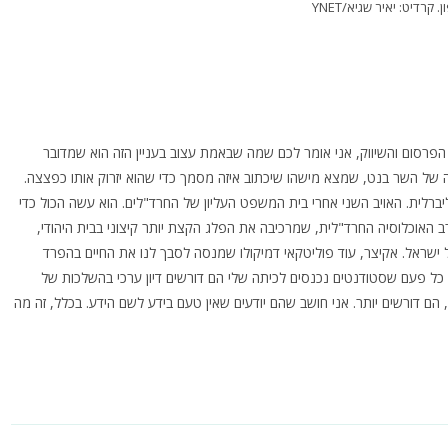
רדיט: יאיר שגיא/YNET
סום והשיווק, אני אומר לכם שמה שבאמת עצוב בעניין הזה הוא שמדובר
 של השר בנט, שמצא מישהו שיכתוב איזה מסמך כדי שהוא יזרוק אותו כפצצה.
ברלית. האויב השני אחרי בית המשפט העליון של החרד"לים. הוא עשה הכול כדי
ב האוכלוסיה החרד"לית, שמרכיבה את הפלג הקצת יותר קיצוני בבית היהודי,
ל ישראל. אקיצר, עוד פוליטקאי דמיקולו שמנסה לסבך לנו את החיים בהפרד
 כל פעם שסטודנטים נכנסים לכיתה שלי הם דורשים דיון ערכי בהשלכות של
 הם דורשים יותר. אני חושב שהם יודעים שאין טעם בידע לשם הידע. בכלל, זה מה