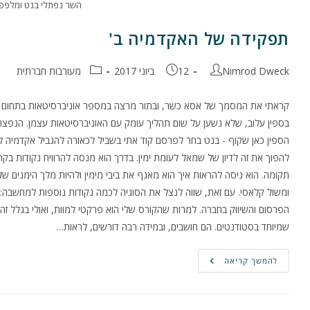
השר נפתלי בנט ומלפפון. ק
תפקידה של האקדמיה ב'
מחבר:
פורסם:
קטגוריה:
Nimrod Dweck
12 ביוני 2017
מעורבות חברתית
קראתי את המסמך של אסא כשר, ובתור מרצה במספר אוניברסיטאות בתחום הפר
בספין עלוב, שלא נשען על שום תהליך עומק עם האוניברסיטאות עצמן. הנפצה
הספין כאן שקוף - בנט בחר לפרסם קוד אתי בשביל לכאורה להגביל אקדמיה לי
להפוך את זה לדיון של שמאל לעומת ימין. בדרך הוא מנסה להרוויח נקודות בקר
תקומה. הוא ניסה להראות איך הוא מאגף את ביבי מימין ולהיות מלך הימנים ש
ומשול קלאסי. עם זאת, שווה לנצל את הסוגיה לכמה נקודות נוספות למחשבה:
הפרסום והשיווק בחברה. למרות שהקורס שלי הוא פרקטי למוות, ואולי בגלל זה,
שמיוחד בסטודנטים. הם חושבים, ובמידה רבה דורשים, לראות…
תפקידה
להמשך קריאה
של
האקדמיה
ב'