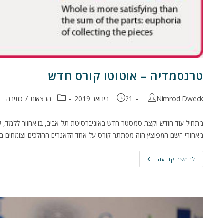
טרנסמדיה – אוטוטו קורס חדש
מחבר:
פורסם:
קטגוריה:
Nimrod Dweck
21 בינואר 2019
הרצאות
/
כתיבה
מתחיל עוד חודש וקצת סמסטר חדש באוניברסיטת תל אביב, בו אחזור ללמד, ל
מאחורי השם המפוצץ הזה מסתתר קורס על אחד הז'אנרים ההולכים וצומחים בכת
טרנסמדיה
להמשך קריאה
–
אוטוטו
קורס
חדש