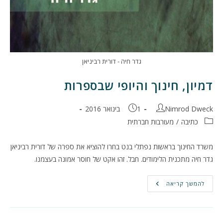
גדר חיה - דורית רביניאן
דמיון, חינוך והיופי שבספרות
מחבר:
פורסם:
Nimrod Dweck
1 בינואר 2016
קטגוריה:
כתיבה
/
מעורבות חברתית
משרד החינוך בראשות נפתלי בנט בחרו להוציא את ספרה של דורית רביניאן
גדר חיה מתכנית הלימודים. חבל. זהו אקט של חוסר אמונה בעצמנו.
דמיון,
להמשך קריאה
חינוך
והיופי
שבספרות