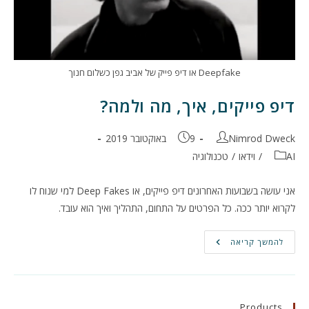
Deepfake או דיפ פייק של אביב גפן כשלום חנוך
דיפ פייקים, איך, מה ולמה?
מחבר:
פורסם:
Nimrod Dweck
9 באוקטובר 2019
קטגוריה:
AI
/
וידאו
/
טכנולוגיה
אני עושה בשבועות האחרונים דיפ פייקים, או Deep Fakes למי שנוח לו
לקרוא יותר ככה. כל הפרטים על התחום, התהליך ואיך הוא עובד.
דיפ
להמשך קריאה
פייקים,
איך,
מה
ולמה?
Products