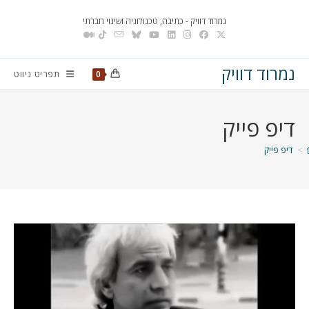
Ski
נמרוד דוויק - כתיבה, טכנולוגיה ושינוי חברתי
t
conten
נמרוד דוויק
תפריט ניווט
0
דיפ פייק
>
דיפ פייק