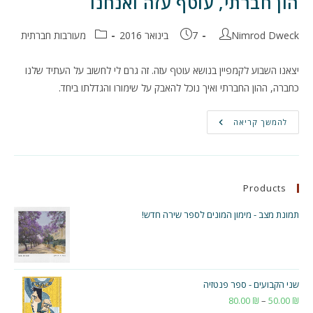
הון חברתי, עוטף עזה ואנחנו
מחבר:
פורסם:
קטגוריה:
Nimrod Dweck
7 בינואר 2016
מעורבות חברתית
יצאנו השבוע לקמפיין בנושא עוטף עזה. זה גרם לי לחשוב על העתיד שלנו
כחברה, ההון החברתי ואיך נוכל להאבק על שימורו והגדלתו ביחד.
הון
להמשך קריאה
חברתי,
עוטף
עזה
ואנחנו
Products
תמונת מצב - מימון המונים לספר שירה חדש!
שני הקבועים - ספר פנטזיה
₪
50.00
–
₪
80.00
טווח