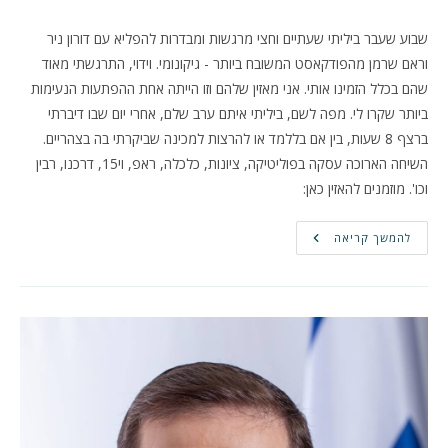
שבוע שעבר ביליתי שעתיים וחצי מרגשות ומבדרות להפליא עם דורון ניר
וראם שרמן מהפודקאסט המשובח ביותר - גיקונומי. וידוי, התרגשתי מאוד
שהם בכלל הזמינו אותי. אני מאזין שלהם וזו הייתה אחת ההפתעות הנעימות
ביותר שקרו לי. מפה לשם, ביליתי איתם ערב שלם, אחרי יום שבו דיברתי
ברצף 8 שעות, בין אם בללמד או להרצות למכינה שביקרתי בה בצהריים.
השיחה הארוכה עסקה בפוליטיקה, ציונות, כלכלה, ראפ, וי15, דרכנו, רבין
וכו'. מוזמנים להאזין כאן:
אירוח
להמשך קריאה
בפודקאסט
גיקונומי