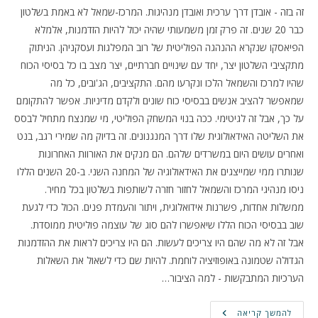
זה בזה - אובדן דרך ערכית ואובדן מנהיגות. המרכז-שמאל לא באמת בשלטון
כבר 20 שנים. זה פרק זמן משמעותי שהיה יכול להיות הזדמנות, אלמלא
הפיאסקו שנקרא ההנהגה הפוליטית של רוב המפלגות ועסקניהן. הניתוק
מתקציבי השלטון יצר, יחד עם שינויים חברתיים, יצר מצב בו כל בסיסי הכוח
שהיו למרכז והשמאל הלכו ונקרעו מהם. התקציבים, הג'ובים, כל מה
שמאפשר להציב אנשים בבסיסי כוח שונים ולקדם מדיניות. אפשר להתקומם
על כך, אבל זה לגיטימי. ככה בנוי המשחק הפוליטי, מי שמנצח מתחיל לבסס
את השליטה האידאולוגית שלו דרך המנגנונים. זה בדיוק מה שמירי רגב, בנט
ואחרים עושים היום במשרדים שלהם. הם מנקים את האורוות האחרונות
שנותרו ממי שמייצגים את האידאולוגיה של המחנה השני. ב-20 השנים הללו
ניסו מנהיגי המרכז והשמאל לחזור חזרה לשותפות בשלטון בכל מחיר.
ממשלות אחדות, פשרנות אידואלוגית, ויתור והעמדת פנים. הכול כדי לגעת
שוב בבסיסי הכוח הללו שיאפשרו להם סוג של עוצמה פוליטית ממוסדת.
אבל זה לא מה שהם היו צריכים לעשות. הם היו צריכים לראות את ההזדמנות
הגדולה שטמונה באופוזיציה לוחמת. להיות שם כדי לשאול את השאלות
הערכיות המתבקשות - למה הציבור…
למה
להמשך קריאה