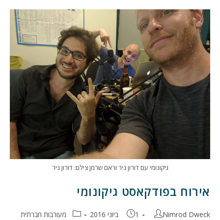
AI
והעתיד
בכאן
11
גיקונומי עם דורון ניר וראם שרמן צילם: דורון ניר
אירוח בפודקאסט גיקונומי
מחבר:
פורסם:
קטגוריה:
Nimrod Dweck
1 ביוני 2016
מעורבות חברתית