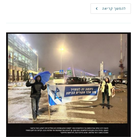
הרצאות,
להמשך קריאה
טורי
דעה
וקריאה
לועדת
חקירה
ממלכתית