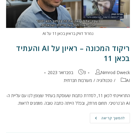
נמרוד דוויק בראיון בכאן 11 על AI
ריקוד המכונה – ראיון על AI והעתיד
בכאן 11
מחבר:
פורסם:
Nimrod Dweck
3 בפברואר 2023
קטגוריה:
AI
/
טכנולוגיה
/
מעורבות חברתית
התראיינתי לכאן 11, לסדרת כתבות שעוסקת בעתיד שצופן לנו עם עליית ה-
AI הג'נרטיבי. תחום מרתק, ובכלל הייתה כתבה טובה. מוזמנים לראות.
ריקוד
להמשך קריאה
המכונה
–
ראיון
על