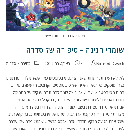
שומרי הגינה - פוסטר ראשי
שומרי הגינה – סיפורה של סדרה
מחבר:
פורסם:
קטגוריה:
Nimrod Dweck
7 באוקטובר 2019
כתיבה
/
סדרות
לא, לא נעלמתי. למרות שאני המעטתי בפוסטים כאן, שקעתי לתוך מרתונים
בלתי פוסקים של עשייה עליה אעדכן בפוסטים הקרובים. מי שעוקב מקרוב
הם תומכי הפטריאון שלי שאני רוצה לומר להם תודה ענקית על התמיכה -
בזכותם אני יכול ליצור. בשנה וחצי האחרונות, במקביל להשלמת הספר,
עבדתי על סדרה מצוירת בשם "שומרי הגינה". שומרי הגינה היא סדרה
מצוירת לגיל הרך, העוקבת אחר עלילותיהם של ארבע חיות בגינה קהילתית,
שכל אחת הגיעה מרקע חברתי אחר: אלכס הראקון, שהמשפחה שלו עברה
לאחרונה לשכונה, ג'ני החתולה שהיא בת לאם חד-הורית, מירו האוגר שגר