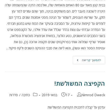
בבית קטן מאוד עם 80 האחים והאחיות שלו, ואלכסה הדגה שהמשפחה שלה
היגרה לשכונה מעבר לים. הם משחקים בגינה, תוך שהם עוזרים למר עץ
הזקן, על שורשיו הענפים, לשמור על הגינה מפני אסונות שונים. בדרך הם
לומדים על קיימות עירונית, על הסביבה ובעיקר את הכוח שיש במגוון חברתי.
על הסדרה עבדתי עם צוות נהדר שכלל את עודד אילני, על הקונספט ארט
בשני הסבבים הראשונים, נטע הולצר, במאית אנימציה מוכשרת ונפלאה,
ואופיר שריף שמלווה אותי בפרויקטים שונים תקופה ארוכה (כן, גם את
עטיפת הספר הוא עשה), והוא ליווה את סבבי ההפקה השונים ולקח פיקוד…
שומרי
להמשך קריאה
הגינה
–
סיפורה
של
סדרה
הקפיצה המשולשת!
מחבר:
פורסם:
קטגוריה:
Nimrod Dweck
17 במאי 2019
כתיבה
/
סדרות
עדכון על קבלה לתכנית הקפיצה המשולשת