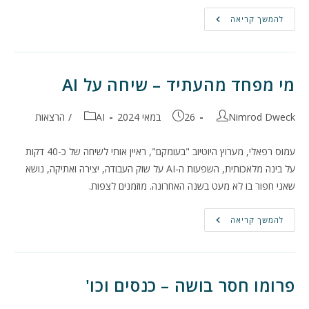
הרצאות,
להמשך קריאה
טורי
דעה
וקריאה
לועדת
חקירה
ממלכתית
מי מפחד מהעתיד – שיחה על AI
מחבר:
פורסם:
קטגוריה:
Nimrod Dweck
26 במאי 2024
AI
/
הרצאות
עמוס רפאלי, מערוץ היוטיוב "בעומקם", ראיין אותי לשיחה של כ-40 דקות
על בינה מלאכותית, השפעות ה-AI על שוק העבודה, יצירה ואתיקה, נושא
שאני חפור בו לא מעט בשנה האחרונה. מוזמנים לצפות.
מי
להמשך קריאה
מפחד
מהעתיד
–
שיחה
על
AI
פרומו חסר בושה – כנסים וכו'