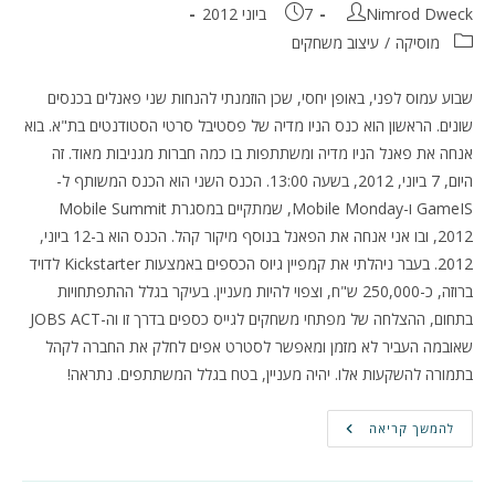
מחבר:
פורסם:
Nimrod Dweck
7 ביוני 2012
קטגוריה:
מוסיקה
/
עיצוב משחקים
שבוע עמוס לפני, באופן יחסי, שכן הוזמנתי להנחות שני פאנלים בכנסים
שונים. הראשון הוא כנס הניו מדיה של פסטיבל סרטי הסטודנטים בת"א. בוא
אנחה את פאנל הניו מדיה ומשתתפות בו כמה חברות מגניבות מאוד. זה
היום, 7 ביוני, 2012, בשעה 13:00. הכנס השני הוא הכנס המשותף ל-
GameIS ו-Mobile Monday, שמתקיים במסגרת Mobile Summit
2012, ובו אני אנחה את הפאנל בנוסף מיקור קהל. הכנס הוא ב-12 ביוני,
2012. בעבר ניהלתי את קמפיין גיוס הכספים באמצעות Kickstarter לדויד
ברוזה, כ-250,000 ש"ח, וצפוי להיות מעניין. בעיקר בגלל ההתפתחויות
בתחום, ההצלחה של מפתחי משחקים לגייס כספים בדרך זו וה-JOBS ACT
שאובמה העביר לא מזמן ומאפשר לסטרט אפים לחלק את החברה לקהל
בתמורה להשקעות אלו. יהיה מעניין, בטח בגלל המשתתפים. נתראה!
פרומו
להמשך קריאה
חסר
בושה
–
כנסים