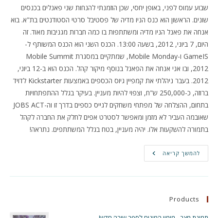
שבוע עמוס לפני, באופן יחסי, שכן הוזמנתי להנחות שני פאנלים בכנסים
שונים. הראשון הוא כנס הניו מדיה של פסטיבל סרטי הסטודנטים בת"א. בוא
אנחה את פאנל הניו מדיה ומשתתפות בו כמה חברות מגניבות מאוד. זה
היום, 7 ביוני, 2012, בשעה 13:00. הכנס השני הוא הכנס המשותף ל-
GameIS ו-Mobile Monday, שמתקיים במסגרת Mobile Summit
2012, ובו אני אנחה את הפאנל בנוסף מיקור קהל. הכנס הוא ב-12 ביוני,
2012. בעבר ניהלתי את קמפיין גיוס הכספים באמצעות Kickstarter לדויד
ברוזה, כ-250,000 ש"ח, וצפוי להיות מעניין. בעיקר בגלל ההתפתחויות
בתחום, ההצלחה של מפתחי משחקים לגייס כספים בדרך זו וה-JOBS ACT
שאובמה העביר לא מזמן ומאפשר לסטרט אפים לחלק את החברה לקהל
בתמורה להשקעות אלו. יהיה מעניין, בטח בגלל המשתתפים. נתראה!
פרומו
להמשך קריאה
חסר
בושה
–
כנסים
וכו'
Products
תמונת מצב - מימון המונים לספר שירה חדש!