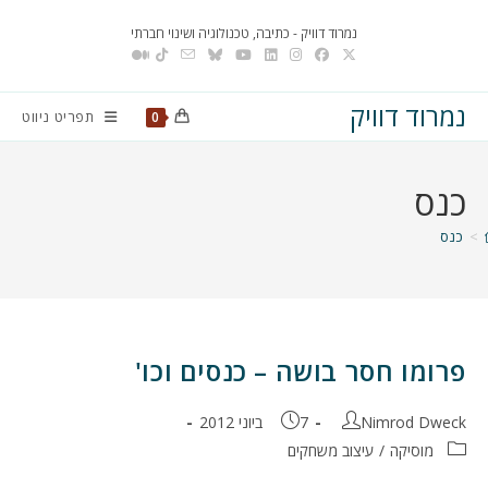
Ski
נמרוד דוויק - כתיבה, טכנולוגיה ושינוי חברתי
t
conten
נמרוד דוויק
תפריט ניווט
0
כנס
>
כנס
פרומו חסר בושה – כנסים וכו'
מחבר:
פורסם:
Nimrod Dweck
7 ביוני 2012
קטגוריה:
מוסיקה
/
עיצוב משחקים