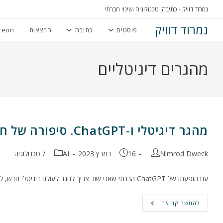
Ski
נמרוד דוויק - כתיבה, טכנולוגיה ושינוי חברתי
t
נמרוד דוויק
פוסטים
כתיבה
הרצאות
reon
conten
מהגרים דיגיטליים
מהגר דיגיטלי ו-ChatGPT. סיפורה של חברות חדשה ומורכבת
מחבר:
פורסם:
קטגוריה:
Nimrod Dweck
16 במרץ 2023
AI
/
טכנולוגיה
עם הופעתו של ChatGPT הבנתי שאני שוב צריך להגר לעולם דיגיטלי חדש, ללמוד אותו ולהסתגל. האם אצליח?
מהגר
להמשך קריאה
דיגיטלי
ו-