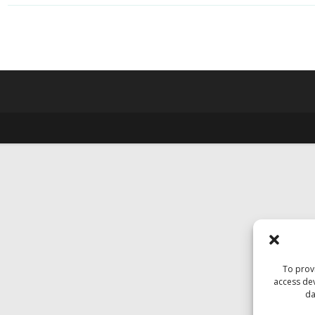
To provi
access dev
da