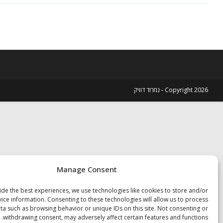
ChatGPT.
סיפורה
של
חברות
חדשה
ומורכבת
Copyright 2026 - נמרוד דוויק
Manage Consent
de the best experiences, we use technologies like cookies to store and/or
ice information. Consenting to these technologies will allow us to process
ta such as browsing behavior or unique IDs on this site. Not consenting or
withdrawing consent, may adversely affect certain features and functions.