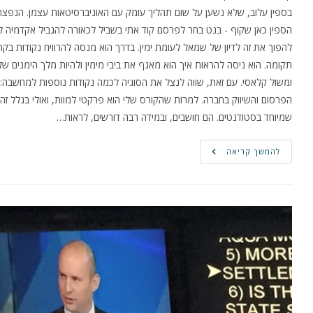
בספין עלוב, שלא נשען על שום תהליך עומק עם האוניברסיטאות עצמן. הנפצה
הספין כאן שקוף - בנט בחר לפרסם קוד אתי בשביל לכאורה להגביל אקדמיה לי
להפוך את זה לדיון של שמאל לעומת ימין. בדרך הוא מנסה להרוויח נקודות בקר
תקומה. הוא ניסה להראות איך הוא מאגף את ביבי מימין ולהיות מלך הימנים ש
ומשול קלאסי. עם זאת, שווה לנצל את הסוגיה לכמה נקודות נוספות למחשבה:
הפרסום והשיווק בחברה. למרות שהקורס שלי הוא פרקטי למוות, ואולי בגלל זה,
שמיוחד בסטודנטים. הם חושבים, ובמידה רבה דורשים, לראות…
תפקידה
להמשך קריאה
של
האקדמיה
ב'