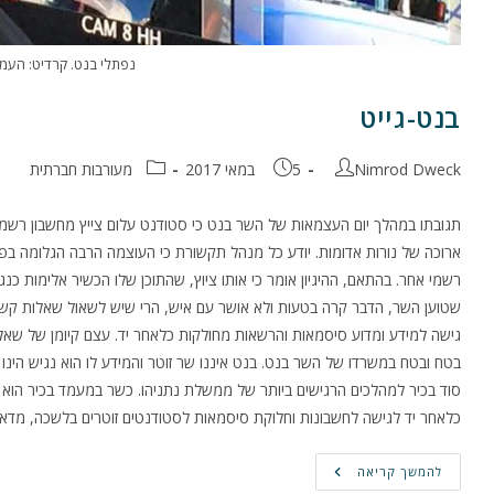
נפתלי בנט. קרדיט: העמ
בנט-גייט
מחבר:
פורסם:
קטגוריה:
Nimrod Dweck
5 במאי 2017
מעורבות חברתית
תגובתו במהלך יום העצמאות של השר בנט כי סטודנט עלום צייץ מחשבון רש
ארוכה של נורות אדומות. יודע כל מנהל תקשורת כי העוצמה הרבה הגלומה ב
רשמי אחר. בהתאם, ההיגיון אומר כי אותו ציוץ, שהתוכן שלו הכשיר אלימות כנ
שטוען השר, הדבר קרה בטעות ולא אושר עם איש, הרי שיש לשאול שאלות קשות 
גישה למידע ומדוע סיסמאות והרשאות מחולקות כלאחר יד. עצם קיומן של שא
בטח ובטח במשרדו של השר בנט. בנט איננו שר זוטר והמידע לו הוא נגיש הינו 
סוד בכיר למהלכים הרגישים ביותר של ממשלת נתניהו. כשר במעמד בכיר הוא 
כלאחר יד לגישה לחשבונות וחלוקת סיסמאות לסטודנטים זוטרים בלשכה, מדא
בנט-גייט
להמשך קריאה