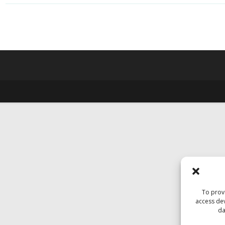
To provi
access dev
da