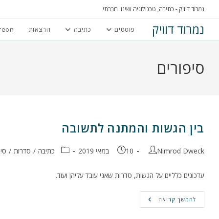
Ski
נמרוד דוויק - כתיבה, טכנולוגיה ושינוי חברתי
t
נמרוד דוויק
פוסטים
כתיבה
הרצאות
reon
conten
סיפורים
בין הגשות והמתנה לתשובה
מחבר:
פורסם:
קטגוריה:
Nimrod Dweck
10 במאי 2019
כתיבה
/
סדרות
/
סיפ
עדכונים כלליים על הגשות, סדרות שאני עובד עליהן ועוד.
בין
להמשך קריאה
הגשות
והמתנה