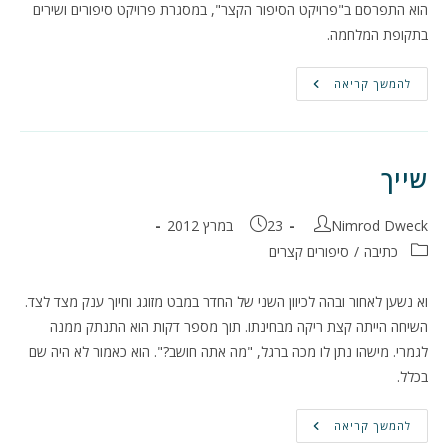
הוא התפרסם ב"פרויקט הסיפור הקצר", במסגרת פרויקט סיפורים ושירים
בתקופת המלחמה.
השחקן
להמשך קריאה
שייך
מחבר:
פורסם:
Nimrod Dweck
23 במרץ 2012
קטגוריה:
כתיבה
/
סיפורים קצרים
וא נשען לאחור ובהה לכיוון השני של החדר במבט מזוגג וחיוך ענק מצד לצד.
השיחה הייתה קצת ריקה מבחינתו. תוך מספר דקות הוא התנתק ממנה
לגמרי. מישהו נתן לו מכה ברגל, "מה אתה חושב?". הוא כאמור לא היה שם
בכלל.
שייך
להמשך קריאה