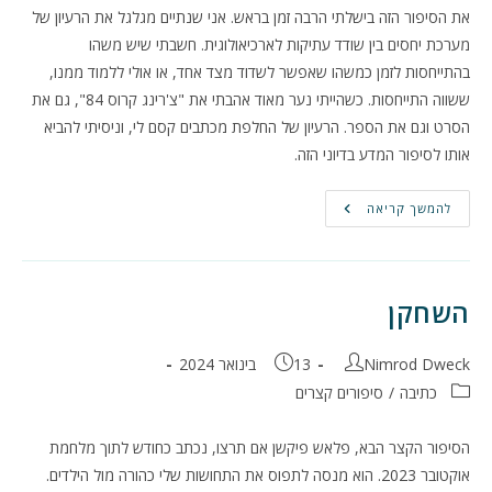
את הסיפור הזה בישלתי הרבה זמן בראש. אני שנתיים מגלגל את הרעיון של
מערכת יחסים בין שודד עתיקות לארכיאולוגית. חשבתי שיש משהו
בהתייחסות לזמן כמשהו שאפשר לשדוד מצד אחד, או אולי ללמוד ממנו,
ששווה התייחסות. כשהייתי נער מאוד אהבתי את "צ'רינג קרוס 84", גם את
הסרט וגם את הספר. הרעיון של החלפת מכתבים קסם לי, וניסיתי להביא
אותו לסיפור המדע בדיוני הזה.
אופנהיימר
להמשך קריאה
של
הכוכבים
השחקן
מחבר:
פורסם:
Nimrod Dweck
13 בינואר 2024
קטגוריה:
כתיבה
/
סיפורים קצרים
הסיפור הקצר הבא, פלאש פיקשן אם תרצו, נכתב כחודש לתוך מלחמת
אוקטובר 2023. הוא מנסה לתפוס את התחושות שלי כהורה מול הילדים.