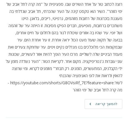
רוצה לכתוב טור על אחד השירים שבו. ספציפית על "מה קרה לתל אביב של
ימי הזוהר". השיר הוא טקסט קינה על העיר שהכרתי, תל אביב שגדלתי בה
מעוגנת בזכרונות של רחובות מזוהמים, גרפיטי, רייבים, בלאגן. היינו
משתכרים ברחובות, מופיעים, חברים הפיקו מסיבות. זו הייתה עיר של זוהמה
ושל יופי. עיר שהיו בה אזורים שיכולת לגור בהם ולחלום על חיים אחרים,
בבועה של תקווה שעוד מעט הכול יראה אחרת. זו עיר אחרת היום. עיר
שבמקומות הכי מלוכלכים בנו מגדלים נקיים ויפים. עיר שדוחקת צעירים ואת
מעמד הביניים שלה לשוליים. מרכז העיר הופך להיות אזור לעשירים, שכונות
עוני עוברות ג'נטריפיקציה. מקום אחר. לקריאת הטור: "העיר נשדדה מזמן על
ידי הקבלנים, המתעשרים, הזמנים. רק תבחר" מוזמנים לקרוא. ומי שרוצה
להאזין ולראות את לופ האנימציה שהכנתי
לשיר:https://youtube.com/shorts/G8OVsiRf_7E?feature=share -
מה קרה לתל אביב של ימי הזוהר
טור
להמשך קריאה
חדש
בטיימאאוט