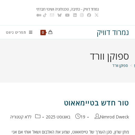
Ski
נמרוד דוויק - כתיבה, טכנולוגיה ושינוי חברתי
t
conten
נמרוד דוויק
תפריט ניווט
0
ספוקן וורד
>
ספוקן וורד
טור חדש בטיימאאוט
מחבר:
פורסם:
קטגוריה:
Nimrod Dweck
19 באוגוסט 2025
ללא קטגוריה
מתן שרון, סגן העורך של טיימאאוט, שמע את האלבום ושאל אותי אם אני