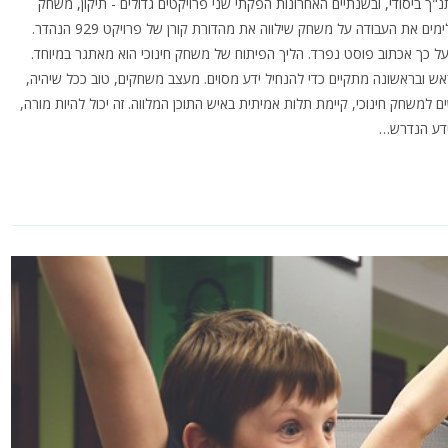
ך ביסודי, ובשנתיים האחרונות הפקתי שני פרויקטים גדולים - תיקון, משחק
הרפתקאות המלמד ערכים אוניברסליים דרך נראטיב יהודי, ובימים אלו אנו משלימים את העבודה על משחק שילווה את מהדורת קורן של פרויקט 929 הנהדר.
ל כך אכתוב פוסט נפרד. הליך הפיתוח של משחק חינוכי הוא מאתגר במיוחד.
ש ובראשונה מתקיים כדי להנחיל ידע מסוים. מעצב משחקים, טוב ככל שיהיה,
 למשחק חינוכי, קיימת תלות אמיתית באיש התוכן המלווה. זה יכול להיות מורה,
ידע הנדרש…