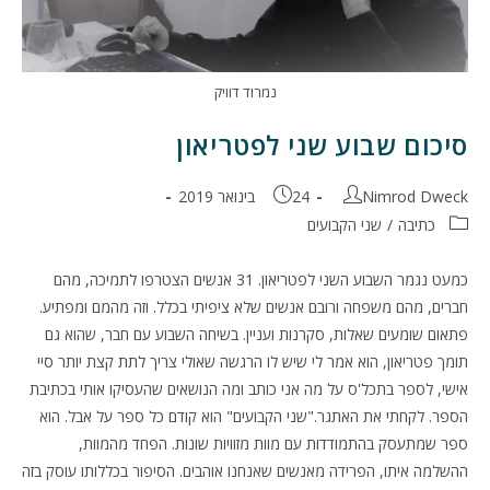
נמרוד דוויק
סיכום שבוע שני לפטריאון
מחבר:
פורסם:
Nimrod Dweck
24 בינואר 2019
קטגוריה:
כתיבה
/
שני הקבועים
כמעט נגמר השבוע השני לפטריאון. 31 אנשים הצטרפו לתמיכה, מהם
חברים, מהם משפחה ורובם אנשים שלא ציפיתי בכלל. וזה מהמם ומפתיע.
פתאום שומעים שאלות, סקרנות ועניין. בשיחה השבוע עם חבר, שהוא גם
תומך פטריאון, הוא אמר לי שיש לו הרגשה שאולי צריך לתת קצת יותר סיי
אישי, לספר בתכל'ס על מה אני כותב ומה הנושאים שהעסיקו אותי בכתיבת
הספר. לקחתי את האתגר."שני הקבועים" הוא קודם כל ספר על אבל. הוא
ספר שמתעסק בהתמודדות עם מוות מזוויות שונות. הפחד מהמוות,
ההשלמה איתו, הפרידה מאנשים שאנחנו אוהבים. הסיפור בכללותו עוסק בזה