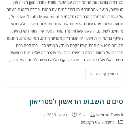
וכל דמות בוחנת את ההתמודדות עם האבל מזווית אחרת. הזקן מלווה את
הנשמות, הנער שמתחבר איתו לומד לחיות עם המוות והילדה הקטנה כועסת
על עצם קיומו.במהלך הכתיבה נתקלתי ב-Positive Death Movement,
תנועה פילוסופית-רעיונית שלוקחת את המוות ומתייחסת אליו כחלק טבעי
מהחיים. לשיטתם, לשאול שאלות על המוות, לספר על החוויות שלנו איתו,
לשתף בהתמודדות איתו - זה הכול חלק ממחזור החיים, ממי שאנחנו. התנועה
מקיימת מפגשים תחת השם "קפה מוות", מפגשי סלון ובתי קפה בהם
מדברים על המוות בצורה חופשית. הרגשתי שהכתיבה שלי נוגעת בנושאים
דומים לאלו של התנועה. הכתיבה על זקן המלווה נשמות למנוחה האחרונה,…
סיכום
להמשך קריאה
שבוע
שני
לפטריאון
סיכום השבוע הראשון לפטריאון
מחבר:
פורסם:
Nimrod Dweck
19 בינואר 2019
קטגוריה:
כתיבה
/
שני הקבועים