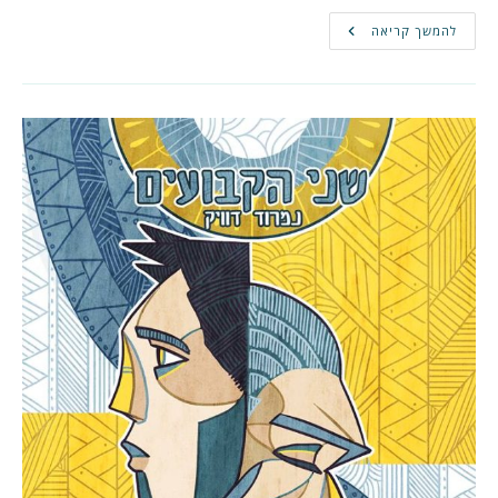
סיכום
להמשך קריאה
השבוע
הראשון
לפטריאון