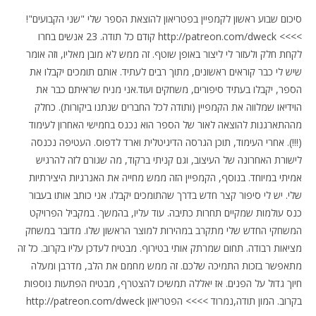
סיכום שבוע ראשון לקמפיין בפטריאון להוצאת הספר שלי "שני הקבועים"!
>>>> http://patreon.com/dweck קודם כל תודה. 23 אנשים בחרו
לקחת חלק ולעזור לי ליצור באופן שוטף. זה ממש לא מובן מאליו, וזה אומר
שיש לי כבר קוראים ראשונים, מתוך רבים לעתיד. אותם תומכים יקבלו את
הספר, יקבלו בעתיד סיפורים, משחקים ועוד.אני מניח שראיתם כבר את
הוידיאו שמלווה את הקמפיין (ותודה לכל החברים שנתנו ביקורות). כחלק
מההתארגנות להוצאה לאור של הספר הוא נכנס בחמישי האחרון לעימוד
(!!!). אחרי העימוד, תוכן הגרסה הדיגיטלית וארד לדפוס. העטיפה נכנסה
לישורת האחרונה של העיצוב, וגם קניתי ברקוד, מה שגורם לזה להרגיש
אמיתי במיוחד. בנוסף, הקמפיין הזה ממש מחייה את האנרגיות היצירתיות
שלי. יש לי סיפור קצר חדש בדרך שהתומכים יקבלו. אני כותב אותו בעבור
כנס עולמות שמקיים תחרות כתיבה. עוד עליו, בהמשך. במקביל הפרויקט
המשחקי החדש שלי מתקרב במהירות למוצר הראשון שלו. מדובר במשחק
מציאות רבודה. תחום שמרתק אותי בטירוף. מבטיח לעדכן עליו בקרוב. כל זה
מתאפשר בזכות התמיכה שלכם. זה ממש מחמם את הלב, מדרבן ומעלה
חיוך גדול על הפנים. אז יאללה תמשיכו להצטרף, מבטיח הפתעות נוספות
בקרוב. המון תודה,נמרוד >>>> הפטריאון http://patreon.com/dweck