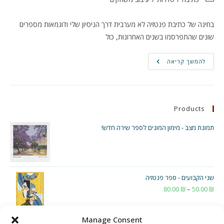
בחינה של כתיבת פנטזיה לא מערבית דרך הניסיון שלי ודוגמאות מספרים
שונים שהתפרסמו בשנים האחרונות, כול
על
להמשך קריאה
כתיבת
פנטזיה
לא
מערבית
והגשות
שלא
Products
הצלחת
בהן
תמונת מצב - מימון המונים לספר שירה חדש!
שני הקבועים - ספר פנטזיה
₪
50.00
–
₪
80.00
טווח
מחירים:
Manage Consent