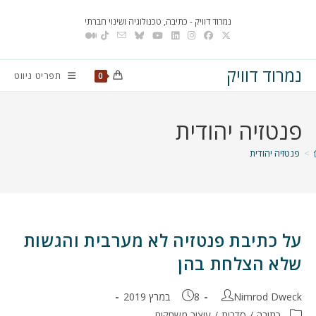
Ski
נמרוד דוויק - כתיבה, טכנולוגיה ושינוי חברתי
t
conten
נמרוד דוויק
תפריט ניווט
0
פנטזיה יהודית
>
פנטזיה יהודית
על כתיבת פנטזיה לא מערבית והגשות
שלא הצלחת בהן
מחבר:
פורסם:
Nimrod Dweck
8 במרץ 2019
קטגוריה:
כתיבה
/
סדרות
/
עיצוב משחקים