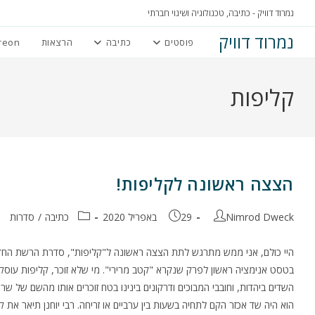
Ski
נמרוד דוויק - כתיבה, טכנולוגיה ושינוי חברתי
t
נמרוד דוויק
פוסטים
כתיבה
הרצאות
reon
conten
קליפות
הצצה ראשונה לקליפות!
מחבר:
פורסם:
קטגוריה:
Nimrod Dweck
29 באפריל 2020
כתיבה
/
סדרות
היי כולם, אני ממש מתרגש לתת הצצה ראשונה ל"קליפות", סדרת הרשת החד
בטסט אנימציה ראשון לפרק שנקרא "קטב מרירי". מי שלא זוכר, קליפות עוסקת
השדים ביהדות, וחובבי המבוכים ודרקונים בינינו בטח זוכרים אותו מהשם של שר
הוא היה שד אכזר הקם לתחיה בשעות בין ערביים או זריחה. רבי יוחנן תיאר את קט