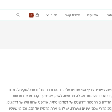
Toggle
Pat
אירועים
יצירת קשר
חנות
0
website
search
שה שאופיר שריף ואני עובדים עליה במסגרת חממת "דראפט/סקיצה". מדובר
 בשדים מהיהדות, ויש לה וייב אימה לאבקראפטי קל. קטב מרירי הוא אחד
 הדרקונים המספר "דרקונים של דמדומי סתיו". אז לפני שהוא היה שר דרקונים,
ב מרירי שכולו עיניים ושערות, יש לו עין אחת מרכזית על הלב, וכל מי שעיניו