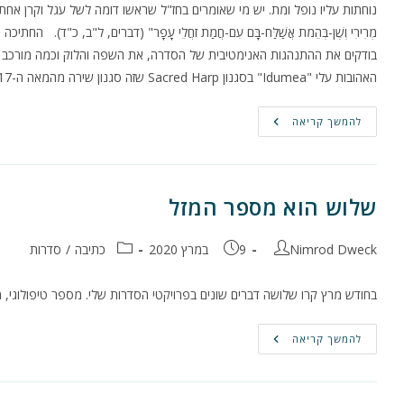
נוחתות עליו נופל ומת. יש מי שאומרים בחז"ל שראשו דומה לשל עגל וקרן אחת יוצאת ממצחו. "אַס
מְרִירִי וְשֶׁן-בְּהֵמֹת אֲשַׁלַּח-בָּם עִם-חֲמַת זֹחֲלֵי עָפָר" (דברים, ל"ב, 
בודקים את ההתנהגות האנימטיבית של הסדרה, את השפה והלוק וכמה מורכב ל
האהובות עלי "Idumea" בסגנון Sacred Harp שזה סגנון שירה מהמאה ה-17. אפשר לשמוע…
הצצה
להמשך קריאה
ראשונה
לקליפות!
שלוש הוא מספר המזל
מחבר:
פורסם:
קטגוריה:
Nimrod Dweck
9 במרץ 2020
כתיבה
/
סדרות
בחודש מרץ קרו שלושה דברים שונים בפרויקטי הסדרות שלי. מספר טיפולוגי, מי
שלוש
להמשך קריאה
הוא
מספר
המזל