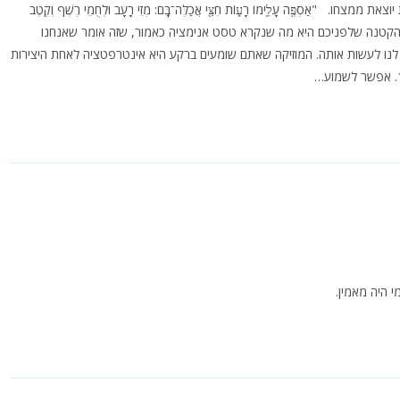
ְפֶּ֥ה עָלֵ֖ימוֹ רָע֑וֹת חִצַּ֖י אֲכַלֶּה־בָּֽם: מְזֵי רָעָב וּלְחֻמֵי רֶשֶׁף וְקֶטֶב
כ"ד). החתיכה הקטנה שלפניכם היא מה שנקרא טסט אנימציה כאמור, שזה אומר שאנחנו
נו לעשות אותה. המוזיקה שאתם שומעים ברקע היא אינטרפטציה לאחת היצירות
 היה מאמין.