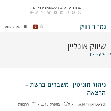
Ski
נמרוד דוויק - כתיבה, טכנולוגיה ושינוי חברתי
t
conten
נמרוד דוויק
תפריט ניווט
0
שיווק אונליין
>
שיווק אונליין
ניהול מוניטין ומשברים ברשת –
הרצאה
מחבר:
פורסם:
קטגוריה:
Nimrod Dweck
9 באפריל 2013
הרצאות