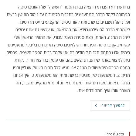
בחודש מרץ העברתי הרצאה בבית הספר "חשיפה" של האוניברסיטה
הפתוחה לקהל הרחב ולמתעניינים בתכנית הלימודים על ניהול מוניטין ברשת
ועל ניהול משברים ברשת, זאת לאור ניסיוני המקצועי בדייס מרקטינג.
לשמחתי הרבה הם צילמו בוידאו את ההרצאה, אז עכשיו גם אתם יכולים
ליהנות ממנה. האמת, קצת סגירת מעגל עבורי, את התואר הראשון שלי
עשיתי באוניברסיטה הפתוחה ויש לאוניברסיטה מקום חם בליבי. למתעניינים
בימים אלו נפתחת תכנית לימודים בה אני אלמד בבית הספר חשיפה. פרטים
ניתן למצוא באתר שלהם. הנושאים בהם אני עוסק בהרצאה זו: 1. נקודת
המבט הפרסומית/שיווקית ממנה אני מגיע לכל תחום השיווק אונליין והניו
מדיה. 2. המשמעות של מוניטין ברשת ומתי הוא משמעותי. 3. איך אנחנו
מנטרים אותו, מעודדים אותו ומקדמים אותו. 4. מתי מתקיים משבר, מה
מעורר אותו ואיך מתמודדים איתו.
ניהול
להמשך קריאה
מוניטין
ומשברים
ברשת
–
הרצאה
Products