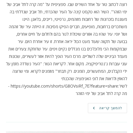
רוצה לכתוב טור על אחד השירים שבו. ספציפית על "מה קרה לתל אביב של
ימי הזוהר". השיר הוא טקסט קינה על העיר שהכרתי, תל אביב שגדלתי בה
מעוגנת בזכרונות של רחובות מזוהמים, גרפיטי, רייבים, בלאגן. היינו
משתכרים ברחובות, מופיעים, חברים הפיקו מסיבות. זו הייתה עיר של זוהמה
ושל יופי. עיר שהיו בה אזורים שיכולת לגור בהם ולחלום על חיים אחרים,
בבועה של תקווה שעוד מעט הכול יראה אחרת. זו עיר אחרת היום. עיר
שבמקומות הכי מלוכלכים בנו מגדלים נקיים ויפים. עיר שדוחקת צעירים ואת
מעמד הביניים שלה לשוליים. מרכז העיר הופך להיות אזור לעשירים, שכונות
עוני עוברות ג'נטריפיקציה. מקום אחר. לקריאת הטור: "העיר נשדדה מזמן על
ידי הקבלנים, המתעשרים, הזמנים. רק תבחר" מוזמנים לקרוא. ומי שרוצה
להאזין ולראות את לופ האנימציה שהכנתי
לשיר:https://youtube.com/shorts/G8OVsiRf_7E?feature=share -
מה קרה לתל אביב של ימי הזוהר
טור
להמשך קריאה
חדש
בטיימאאוט