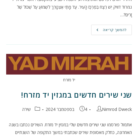
נמרוד דוויק יֵשׁ רֶצַח בְּמֶרְכַּז הָעִיר. עַד מָתַי אֶצְטָרֵךְ לִשְׁמוֹעַ עַל שְׁכוֹל שֶׁל
זָרִים?…
אשר
להמשך קריאה
יגורתי
–
שיר
חדש
יד מזרח
שני שירים חדשים במגזין יד מזרח!
מחבר:
פורסם:
קטגוריה:
Nimrod Dweck
4 בספטמבר 2024
שירה
אתמול פורסמו שני שירים חדשים שלי במגזין יד מזרח. השירים נכתבו בשנה
האחרונה, כחלק מאסופת שירים שכתבתי במשך התקופה של השנתיים