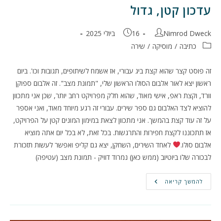
עדכון קטן, גדול
מחבר:
פורסם:
Nimrod Dweck
16 ביולי 2025
קטגוריה:
כתיבה
/
מוסיקה
/
שירה
זה פוסט קצר שהוא קצת ביג עבורי, אז אשמח לשיתופים, תגובות וכו'. ביום
ראשון יצא לאור אלבום הסולו הראשון שלי, "תמונת מצב". זה אלבום ספוקן
וורד, וקצת ראפ, אישי מאוד, שהוא חלק מפרויקט רחב יותר, שכן אני מתכוון
להוציא לצד האלבום גם ספר שירים. עבורי זה רגע מיוחד מאוד, ואני אספר
על זה עוד קצת בהמשך. אני מתכוון לצאת במימון המונים קטן על הפרויקט,
אז תתכוננו לקצת חפירות והתרגשות. בכל זאת, לא בכל יום אתה מוציא
אלבום סולו.
לאחד השירים, השחקן, יצא גם קליפ ואפשר לעשות תזכורת
לבכורה שלו ביוטיוב (ממש כאן) נמרוד דוויק - תמונת מצב (עטיפה)
עדכון
להמשך קריאה
קטן,
גדול