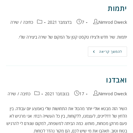
מזרח!
יתמות
מחבר:
פורסם:
קטגוריה:
Nimrod Dweck
7 בדצמבר 2021
כתיבה
/
שירה
יתמות. שיר חדש ולצידו טקסט קטן על המקום של שירה ביצירה שלי.
יתמות
להמשך קריאה
ואבדנו
מחבר:
פורסם:
קטגוריה:
Nimrod Dweck
17 בנובמבר 2021
כתיבה
/
שירה
השיר הזה מבטא אולי יותר מהכול את התחושות שלי באמצע יום עבודה. בין
הלחץ של דדליינים, לעצמנו, ללקוחות, בין כל העשייה רבתי. אני מרגיש לא
פעם מרוקן מכוחות, מותש. כמה הביתה למשפחה, למקום שגורם לי להרגיש
בטוח וטוב. תאהבו את מי שיש לכם, הם מקור נהדר לכוחות.