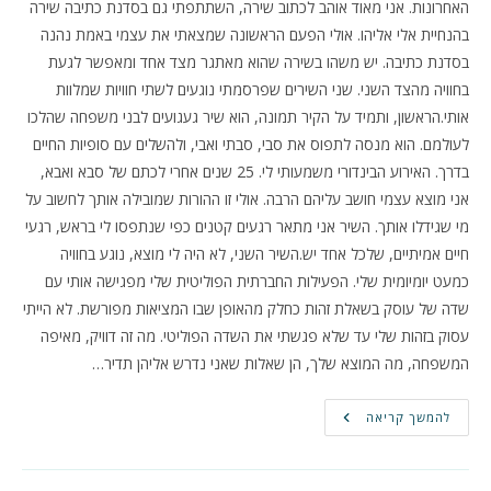
האחרונות. אני מאוד אוהב לכתוב שירה, השתתפתי גם בסדנת כתיבה שירה
בהנחיית אלי אליהו. אולי הפעם הראשונה שמצאתי את עצמי באמת נהנה
בסדנת כתיבה. יש משהו בשירה שהוא מאתגר מצד אחד ומאפשר לגעת
בחוויה מהצד השני. שני השירים שפרסמתי נוגעים לשתי חוויות שמלוות
אותי.הראשון, ותמיד על הקיר תמונה, הוא שיר געגועים לבני משפחה שהלכו
לעולמם. הוא מנסה לתפוס את סבי, סבתי ואבי, ולהשלים עם סופיות החיים
בדרך. האירוע הבינדורי משמעותי לי. 25 שנים אחרי לכתם של סבא ואבא,
אני מוצא עצמי חושב עליהם הרבה. אולי זו ההורות שמובילה אותך לחשוב על
מי שגידלו אותך. השיר אני מתאר רגעים קטנים כפי שנתפסו לי בראש, רגעי
חיים אמיתיים, שלכל אחד יש.השיר השני, לא היה לי מוצא, נוגע בחוויה
כמעט יומיומית שלי. הפעילות החברתית הפוליטית שלי מפגישה אותי עם
שדה של עוסק בשאלת זהות כחלק מהאופן שבו המציאות מפורשת. לא הייתי
עסוק בזהות שלי עד שלא פגשתי את השדה הפוליטי. מה זה דוויק, מאיפה
המשפחה, מה המוצא שלך, הן שאלות שאני נדרש אליהן תדיר…
שני
להמשך קריאה
שירים
חדשים
במגזין
יד