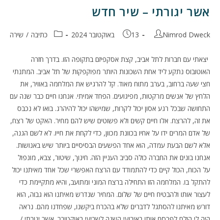
אשר יגורתי – שיר חדש
מחבר:
פורסם:
קטגוריה:
Nimrod Dweck
13 באוקטובר 2024
כתיבה
/
שירה
יצאתי עם חברות לתל אביב, קצת אסקפיזם בתקופה הזו. בדרך חזרה
האוטובוס נתקע ליד אחת השכונות היותר מפוקפקות של תל אביב. המתנתי
חצי שעה ברחוב, בערב מתוח מאוד. קל להרגיש את המלחמה באוויר, את
הלחץ של אנשים מרקטות, מפיגועים. הפחד אמיתי. אנחנו חיים כבר שנה עם
התחושה שבכל רגע אסון יכול לקרות, שמישהו יכול להיהרג. בואו לא נכבס
את זה, להרצח. אלו חיים קשים ולא פשוטים שיש להם מחיר. האקט של רצח,
של אדם המרים ידו על אחיו בכוונת מכוון, כדי לקחת את חייו. לא לשם הגנה,
אלא לשם הבעת עמדה, הוא אחד הפשעים הבסיסיים ביותר שיש באנושות.
אנחנו בונים את החברה כולה סביב העניין הזה. חינוך, שיטור, צבא, מונפול
על הכוח, הכול קיים כדי להתמודד עם הרצח האפשרי שכל אחד מאיתנו יכול
להתקל בו. המלחמה הזו התחילה ברצח המוני ומתועב, והיא מתקיימת כדי
לעצור אותו ולהבטיח חיים של שלום. המחיר שנדרש מאיתנו הוא גבוה, הוא
דורש מאיתנו להסתגל לדברים שלא בהכרח ביקשנו, שפחדנו מהם. נראה
היה לי הולם לפרסם אותו באירועי השנה לשביעי באוקטובר. אשר יגורתי /