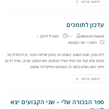
בניית
להמשך קריאה
עולמות,
שני
הקבועים
ושומרי
הגינה
כמקרי
עדכון לתומכים
בוחן
מחבר:
פורסם:
Nimrod Dweck
7 באפריל 2019
קטגוריה:
כתיבה
/
שני הקבועים
ללא ספק, שבוע משוגע. השבוע היה בסימן שליחת הספר, הן דיגיטלית (מי
ממכם שלא קיבל את המייל והוריד מהחנות, ו/או הסתבך עם זה, שיגיד לי) והן
פיזית. היום נשלחו בדואר כל העותקים הפיזיים למי שהזמין.
עדכון
להמשך קריאה
לתומכים
ספר הבכורה שלי – שני הקבועים יצא