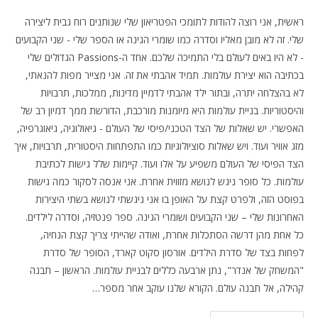
ראשית, אני רוצה להודות לתומכי הפטריאון שלי שנותנים רוח גבית ליצירה
שלי. זה לא מובן מאליו וסדרה כמו שומרי הגינה או הספר שלי - שני הקבועים
- לא היו באים לעולם בלי התמיכה שלכם. אחד ה-Passions הגדולים שלי
בכתיבה הוא יצירת עולמות. תמיד אהבתי את זה. אני מצייר מפות להנאתי,
לא בהצלחה יתרה, ובתור ילד אהבתי לדמיין מדינות, ממלכות, תרבויות
והיסטוריות. בניית עולמות היא מיומנות מורכבת, הדורשת ממך דמיון רב של
האפשרי. יש שאלות של הצד הטכני/פיסי של העולם - גיאולוגיה, גיאוגרפיה,
מזג אוויר ועוד. ויש שאלות סוציולוגיות כמו התפתחות היסטורית, תרבויות, איך
הצד הפיסי של העולם משפיע על אלו ועוד. קיימות שלל גישות לכתיבת
עולמות. כל סופר ניגש לנושא מזווית אחרת. אני אנסה לסקור כמה גישות
בפוסט הזה, ולפרט קצת על האופן בו אני ניגשתי לנושא בשתי היצירות
האחרונות שלי – שני הקבועים ושומרי הגינה. ספר פנטזיה, וסדרה לילדים.
כל אחת מהן דרשה הסתכלות אחרת, ואודה שהייתי צריך קצת הנחיה,
לפחות בצד של סדרת הילדים. אורסון סקוט קארד, הסופר של סדרת
"המשחק של אנדר", נתן ארבעה כללים לבניית עולמות. הראשון – תבנה
קהילה, אל תבנה עולם. הקורא שלנו עוקב אחר מספר…