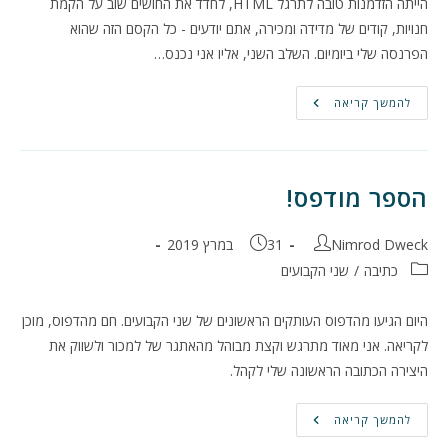
הייתה הזדמנות טובה לתרגל HTML, לחדד את החושים שוב על הקמת
חנויות, קודים של מדידה ומכירה, אתם יודעים - כל הקסם הזה שהוא
הפרנסה שלי ביומיום. השלב השני, אליו אני נכנס…
ספר
להמשך קריאה
הבכורה
שלי
–
שני
הקבועים
יצא
הספר מודפס!
לאור!
מחבר:
פורסם:
Nimrod Dweck
31 במרץ 2019
קטגוריה:
כתיבה
/
שני הקבועים
היום הגיעו מהדפוס העותקים הראשונים של שני הקבועים. חם מהדפוס, מוכן
לקריאה. אני מאוד מתרגש וקצת מבוהל מהאתגר של למכור ולשווק את
היצירה הכתובה הראשונה שלי לקהל.
הספר
להמשך קריאה
מודפס!