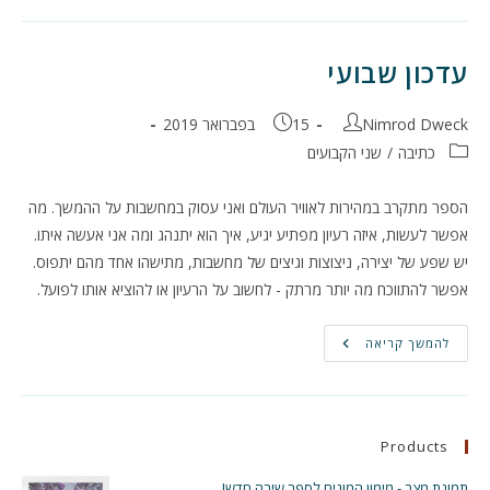
עדכון שבועי
מחבר:
פורסם:
Nimrod Dweck
15 בפברואר 2019
קטגוריה:
כתיבה
/
שני הקבועים
הספר מתקרב במהירות לאוויר העולם ואני עסוק במחשבות על ההמשך. מה
אפשר לעשות, איזה רעיון מפתיע יגיע, איך הוא יתנהג ומה אני אעשה איתו.
יש שפע של יצירה, ניצוצות וגיצים של מחשבות, מתישהו אחד מהם יתפוס.
אפשר להתווכח מה יותר מרתק - לחשוב על הרעיון או להוציא אותו לפועל.
עדכון
להמשך קריאה
שבועי
Products
תמונת מצב - מימון המונים לספר שירה חדש!