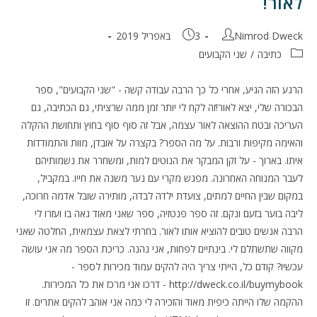
לאור!
מחבר:
פורסם:
Nimrod Dweck
3 באפריל 2019
קטגוריה:
כתיבה
/
שני הקבועים
הרגע הזה הגיע, אחרי כל כך הרבה עבודה קשה - "שני הקבועים", ספר
הבכורה שלי, יצא לאור!זה לקח לי יותר זמן ממה שרציתי, גם הכתיבה, גם
העריכה ובטח ההוצאה לאור עצמה, אבל זה סוף סוף בחוץ ותחושת ההקלה
והאימה מקיפות ורבות. על מה הספר? בקצרה על אובדן, מוות והתמודדות
איתו. בארוך - על זקן המבקר את הנוטים למות, ומשחרר את נשמותיהם
לעבר המנוחה האחרונה. מפגש מקרי עם נער משנה את חייו. במקביל,
במקום שבין החיים למתים, צועדת ילדה לבדה, מותירה שובל אדמה חרוכה,
ליבה בוער בזעם ונקם. זה ספר פנטזיה, ספר שאני מאוד גאה בו ועזרו לי
הרבה אנשים טובים להוציא אותו לאור. בחרתי לצאת עצמאית, החלטה שאני
מקווה שתשתלם לי. בינתיים לפחות, אני נהנה. כריכת הספר מה אני עושה
עכשיו? קודם כל, הייתי צריך היה להקים עמוד מכירות לספר -
http://dweck.co.il/buymybook - דרכו אני מרכז את כל המכירות.
ההקמה שלו הייתה כיפית מאוד והזכירה לי כמה אני אוהב להקים אתרים. זו