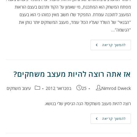
מפתח המשחק הוא המתכנת, מי שאמון על הקוד ותרגום בעצם הוראות
המעצב לתוכנה עומדת. התפקיד שלו חשוב מאין כמוהו כי הוא בעצם
"הבנאי" של השלד שעליו הכול עומד, מעצב המשחקים יותר נותן את
"הנשמה"…
מפתחים
להמשך קריאה
ממאדים
ומעצבים
מונוס
–
משולש
אהבה
אז אתה רוצה להיות מעצב משחקים?
של
פיתוח
משחקים
מחבר:
פורסם:
קטגוריה:
Nimrod Dweck
25 בפברואר 2012
עיצוב משחקים
רוצה להיות מעצב משחקים? הנה הניסיון שלי בנושא.
אז
להמשך קריאה
אתה
רוצה
להיות
מעצב