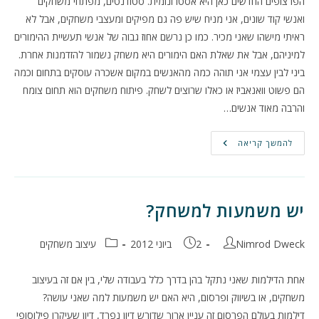
הפרצופים החדשים כאן היא אסטרונומית. סטודנטים, מפתחי משחקים
ואנשי קוד שונים, אני מניח שיש פה גם מפיקים ומעצבי משחקים, אבל לא
ראיתי מישהו שאני מכיר. כמו כן נרשם אחוז גבוה של אנשי תעשיית ההימורים
למיניהם, אבל את שאלת האם הימורים היא משחק נשמור להזדמנות אחרת.
ביני לבין עצמי אני תוהה כמה מהאנשים במקום אשכרה עוסקים בתחום וכמה
הם פשוט וואנאביז או כאלו שרוצים לשחק. פיתוח משחקים הוא תחום צומח
והרבה מאוד אנשים…
כנס
להמשך קריאה
Mobile
Summit
–
מסלול
המשחקים
–
יש משמעות למשחק?
רשמים
ומחשבות
מחבר:
פורסם:
קטגוריה:
Nimrod Dweck
2 ביוני 2012
עיצוב משחקים
אחת הדילמות שאני נתקל בהן בדרך כלל בעבודה שלי, בין אם זה בעיצוב
משחקים, או בשיווק ופרסום, היא האם יש משמעות למה שאני עושה?
דילמות בעולם הפרסום זה עניין ארוך שדורש דיון נפרד, דיון שעיקרו פילוסופי