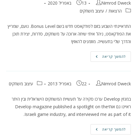
מחבר:
פורסם:
Nimrod Dweck
13 באפריל 2020
קטגוריה:
הרצאות
/
עיצוב משחקים
התראיינתי השבוע בזום לפודקאסט חדש בשם Bonus Level. נועם, שמריץ
את הפודקאסט, ניהל איתי שיחה ארוכה על משחקים, סדרות, יצירת תוכן
והדרך שלי בתעשייה. מוזמנים להאזין!
ראיון
להמשך קריאה
לפודקאסט
חדש
מחבר:
פורסם:
קטגוריה:
Nimrod Dweck
22 באפריל 2013
עיצוב משחקים
במגזין Develop ערכו סקירה על תעשיית המשחקים הישראלית ובין היתר
ראיינו גם אותי
Develop magazine published a spotlight on the
Israeli game industry, and interviewed me as part of it.
להמשך קריאה