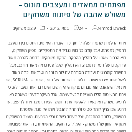
מפתחים ממאדים ומעצבים מונוס –
משולש אהבה של פיתוח משחקים
מחבר:
פורסם:
קטגוריה:
Nimrod Dweck
24 במאי 2012
עיצוב משחקים
אחת הדילמות שתמיד עולה לי תוך כדי העבודה היא טיב היחסים בין המעצב
למפיק למפתח. אבל קודם כל בואו נגדיר את התפקידים. מפיק משחקים,
הוא הבחור שאמון על תהליך ההפקה. הפקת משחקים, בדומה להרבה מאוד
פרויקטים של הפקת תוכנה, הוא תהליך שעל פניו נראה מאוד מורכב, אבל
מחשבה קוהרנטית ועבודה מסודרת עם לוחות זמנים וטבלאות יכולה מאוד
לייעל אותו. יש מי שאוהבים לעבוד בשיטות של מפל, יש מי שב-SCRUM, יש
את אלו שהגאנט הוא מבחינתם קודש הקודשים ושום דבר אחר מעבר לא. כל
אחת מהשיטות הללו מעניינת לכשלעצמה, אבל העיקר לדעתי כשאתה בא
להפיק משחק הוא בעיקר לאפשר את החופש היצירתי מצד אחד למעצב, עד
הרגע שבו צריך לומר סטופ ולהתחיל להגביל אותו על מנת שמפתח
המשחק, כלומר המתכנת, יוכל לעבוד בשקט ובלי הפרעות. מעצב המשחקים
אמון על החזון של המשחק - העלילה, החוקים, המשחקיות, הוראות עיצוביות
לשאר המעורבים בתחומים שונים וכן הלאה. כתבתי עליו מספר פעמים בעבר.