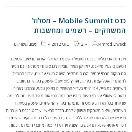
כנס Mobile Summit – מסלול
המשחקים – רשמים ומחשבות
מחבר:
פורסם:
קטגוריה:
Nimrod Dweck
12 ביוני 2012
עיצוב משחקים
את היום אני ביליתי בכנס המובייל השנתי הישראלי. אירוע מרשים, שמוקם
הפעם ב-YES פלאנט. לוקיישן מאוד מוצלח לכנסים ודי מפתיע - גם חנייה,
וגם מיקום מרכזי יחסית. הכנס מתקיים השנה בשני ערוצים, ערוץ המובייל
למפתחי האפליקציות בעיקר, וערוץ GameIS שעוסק בעיקר בתחום בין
משחקים למובייל. אני הייתי בערוץ המשחקים באופן טבעי, ובמבט לאחור
נראה לי שאולי עשיתי טעות כי היו שם כמה הרצאות מאוד מעניינות לפי מה
שדיווחו. בכל מקרה, פוסט זה מתמקד בערוץ המשחקים שעסק בפיתוח
משחקים, עיצוב משחקים ושיווק שלהם. הדבר הראשון שבלט בכנס הוא כמות
הפרצופים הלא מוכרים. עד ללפני שנה, כמעט בכל כנס משחקים שהייתי בו
הכרתי 40%-70% מהאנשים. השנה זיהיתי רק כמה מחברי העמותה. כמות