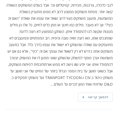
לגבי כלכלה, צרכנות, מכירות, קפיטליזם וכו'. אבל בעולם המשחקים השאלה
קשה יותר. מפתח משחקים ממוצע לרוב לא ממש מתעניין בשאלת
המשמעות, ומעצב משחקים מצוי לרוב שואל את עצמו את שאלת "האם זה
כיף?" אך לא מעבר. מילים כמו חינוך או מתן כלים לחיים, כל אלו הן מילים
מגונות שקשה לנו להתמודד איתן. השחקן הממוצע לא רוצה לדעת
שמחנכים אותו, הוא רוצה חוויה טובה וכיפית. רוב המפתחים והמעצבים לא
מתעסקים עם שאלה שהשחקן לא ישאל את עצמו בדרך כלל. אבל כמעצב
משחקים אתה נדרש לא רק לשאול את עצמך אם זה "כיף", אלא גם אם יש
משמעות וערך מוסף למשחק שהשחקן שאני ממען לו את המשחק יצטרך
להתמודד איתו. אני יודע שזו גישה לא ממש אורתודוכסית לפיתוח משחקים,
אבל כשאני חושב על בית הספר הגדול ביותר של החיים שלי אני חושב על
משחקי ניהול כ-CIV ו-TRANPORT TYCOON ועל משחקי תפקידים כ-
D&D שלימדו אותי המון דברים על העולם.…
יש
להמשך קריאה
משמעות
למשחק?