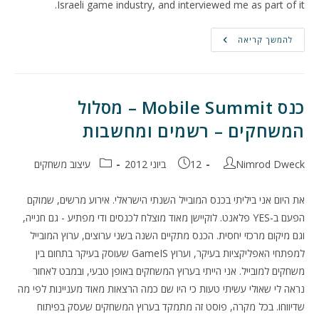
Israeli game industry, and interviewed me as part of it.
להמשך קריאה
כנס Mobile Summit – מסלול
המשחקים – רשמים ומחשבות
מחבר:
פורסם:
קטגוריה:
Nimrod Dweck
12 ביוני 2012
עיצוב משחקים
את היום אני ביליתי בכנס המובייל השנתי הישראלי. אירוע מרשים, שמוקם
הפעם ב-YES פלאנט. לוקיישן מאוד מוצלח לכנסים ודי מפתיע - גם חנייה,
וגם מיקום מרכזי יחסית. הכנס מתקיים השנה בשני ערוצים, ערוץ המובייל
למפתחי האפליקציות בעיקר, וערוץ GameIS שעוסק בעיקר בתחום בין
משחקים למובייל. אני הייתי בערוץ המשחקים באופן טבעי, ובמבט לאחור
נראה לי שאולי עשיתי טעות כי היו שם כמה הרצאות מאוד מעניינות לפי מה
שדיווחו. בכל מקרה, פוסט זה מתמקד בערוץ המשחקים שעסק בפיתוח