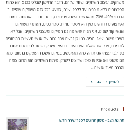
משחקים, עיצוב משחקים ושיווק שלהם. הדבר הראשון שבלט בכנס הוא כמות
הפרצופים הלא מוכרים. עד ללפני שנה, כמעט בכל כנס משחקים שהייתי בו
הכרתי 40%-70% מהאנשים. השנה זיהיתי רק כמה מחברי העמותה. כמות
הפרצופים החדשים כאן היא אסטרונומית. סטודנטים, מפתחי משחקים
ואנשי קוד שונים, אני מניח שיש פה גם מפיקים ומעצבי משחקים, אבל לא
ראיתי מישהו שאני מכיר. כמו כן נרשם אחוז גבוה של אנשי תעשיית ההימורים
למיניהם, אבל את שאלת האם הימורים היא משחק נשמור להזדמנות אחרת.
ביני לבין עצמי אני תוהה כמה מהאנשים במקום אשכרה עוסקים בתחום וכמה
הם פשוט וואנאביז או כאלו שרוצים לשחק. פיתוח משחקים הוא תחום צומח
והרבה מאוד אנשים…
כנס
להמשך קריאה
Mobile
Summit
–
מסלול
המשחקים
–
Products
רשמים
ומחשבות
תמונת מצב - מימון המונים לספר שירה חדש!