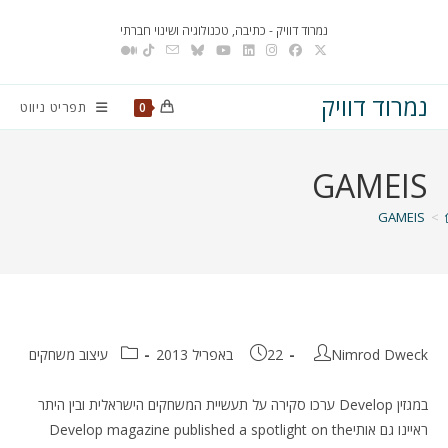
Ski
נמרוד דוויק - כתיבה, טכנולוגיה ושינוי חברתי
t
conten
נמרוד דוויק
תפריט ניווט
0
GAMEIS
GAMEIS
>
מחבר:
פורסם:
קטגוריה:
Nimrod Dweck
22 באפריל 2013
עיצוב משחקים
במגזין Develop ערכו סקירה על תעשיית המשחקים הישראלית ובין היתר
ראיינו גם אותי
Develop magazine published a spotlight on the