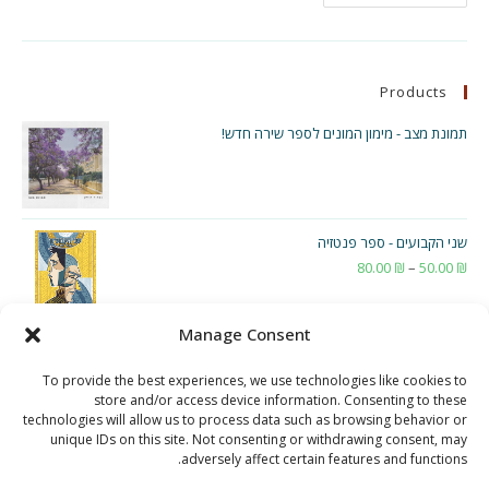
Me
Start
From
The
End.
We
Products
Won.
Big
Time.
תמונת מצב - מימון המונים לספר שירה חדש!
שני הקבועים - ספר פנטזיה
₪
50.00
–
₪
80.00
טווח
מחירים:
Manage Consent
עד
To provide the best experiences, we use technologies like cookies to
store and/or access device information. Consenting to these
technologies will allow us to process data such as browsing behavior or
unique IDs on this site. Not consenting or withdrawing consent, may
adversely affect certain features and functions.