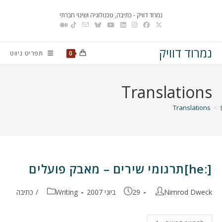
Ski
נמרוד דוויק - כתיבה, טכנולוגיה ושינוי חברתי
t
conten
נמרוד דוויק
תפריט ניווט
0
Translations
Translations
>
[:he]תרגומי שירים – מאבק פועלים
מחבר:
פורסם:
קטגוריה:
Nimrod Dweck
29 ביוני 2007
Writing
/
כתיבה