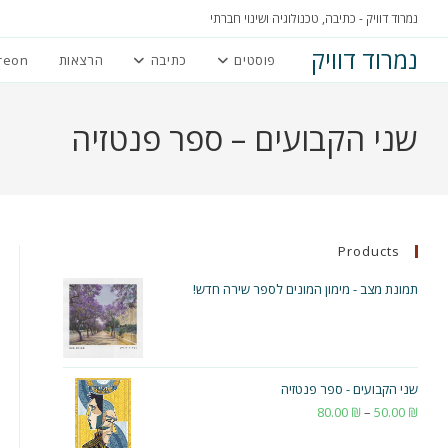
Ski
נמרוד דוויק - כתיבה, טכנולוגיה ושינוי חברתי
t
נמרוד דוויק
פוסטים
כתיבה
הרצאות
reon
conten
שני הקבועים – ספר פנטזיה
Products
תמונת מצב - מימון המונים לספר שירה חדש!
שני הקבועים - ספר פנטזיה
₪
50.00
–
₪
80.00
טווח
מחירים: