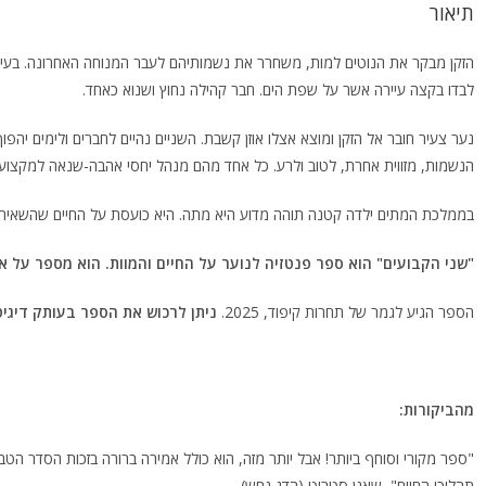
תיאור
הזקן מבקר את הנוטים למות, משחרר את נשמותיהם לעבר המנוחה האחרונה. בעיני 
לבדו בקצה עיירה אשר על שפת הים. חבר קהילה נחוץ ושנוא כאחד.
נער צעיר חובר אל הזקן ומוצא אצלו אוזן קשבת. השניים נהיים לחברים ולימים יה
הנשמות, מזווית אחרת, לטוב ולרע. כל אחד מהם מנהל יחסי אהבה-שנאה למקצוע,
בממלכת המתים ילדה קטנה תוהה מדוע היא מתה. היא כועסת על החיים שהשאירו 
"שני הקבועים" הוא ספר פנטזיה לנוער על החיים והמוות. הוא מספר על אב
הספר הגיע לגמר של תחרות קיפוד, 2025.
ניתן לרכוש את הספר בעותק דיגיטלי (מגיע בפורמט ePUB
מהביקורות:
"ספר מקורי וסוחף ביותר! אבל יותר מזה, הוא כולל אמירה ברורה בזכות הסדר הט
תהליכי החיים", שאנן סטריט (הדג נחש)