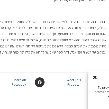
"הספר הזה מוגדר הרבה יותר לפי הדמויות שבספר… העלילה מתחילה כסיפור אישי
עלילה, ולומדים מידע חדש על הדמויות שאנחנו כבר מכירים… ולבסוף כל קווי ה
שהם פחות חזקים מההתחלה ומהסוף, אך הם מעטים מאוד, ועוברים בזריזות…. הספר
אדגיש שיכול להיות שהוא לא יתאים לבעלי לב חלש, או למי שנמצא במצב רגיש בי
פחות מעצבת את העולם סביבה, אלא נכנסת בעדינות אל תוך העולם שאנחנו כבר מכי
עמוקים על רגשות ועל אבל, דרך ספר שאפשר לקרוא את כולו תוך כמה שעות",
ק
Opens
Opens
Share on
Tweet This
Facebook
Product
in
in
To provi
a
a
access dev
new
new
da
window
window