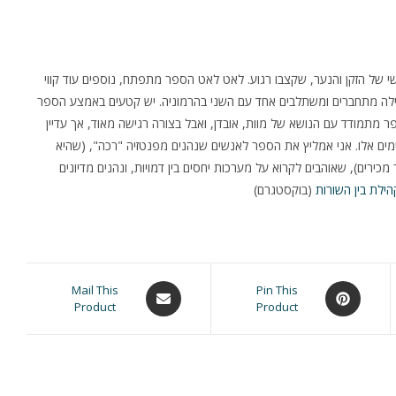
 של הזקן והנער, שקצבו רגוע. לאט לאט הספר מתפתח, נוספים עוד קווי
עלילה מתחברים ומשתלבים אחד עם השני בהרמוניה. יש קטעים באמצע הספר
 מתמודד עם הנושא של מוות, אובדן, ואבל בצורה רגישה מאוד, אך עדיין
מים אלו. אני אמליץ את הספר לאנשים שנהנים מפנטזיה "רכה", (שהיא
רים), שאוהבים לקרוא על מערכות יחסים בין דמויות, ונהנים מדיונים
הילת בין השורות
(בוקסטגרם)
Opens
Opens
Mail This
Pin This
Product
Product
in
in
a
a
new
new
window
window