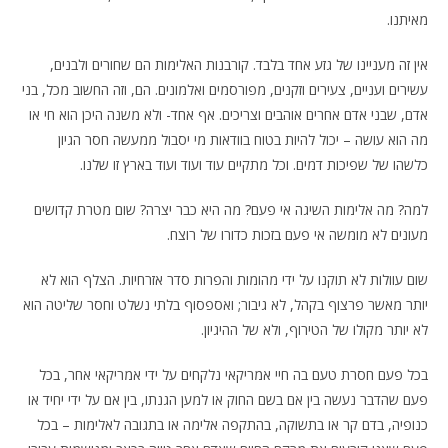
מאיתנו.
אין זה מעניינו של גזע אחד בלבד. קורבנות האלימות הם שחורים ולבנים,
עשירים ועניים, צעירים וזקנים, מפורסמים ואלמונים. הם, וזה החשוב מכל, בני
אדם, שבני אדם אחרים אוהבים וצריכים. אף אחד- ולא משנה היכן הוא חי או
מה הוא עושה – יכול להיות בטוח בוודאות מי יסבול ממעשה חסר הגיון
כלשהו של שפיכות דמים. וכל מתקיים עוד ועוד ועוד בארץ זו שלנו.
למה? מה אלימות השיגה אי פעם? מה היא כבר יצרה? שום מטרת קדושים
מעונים לא מומשה אי פעם בזכות כדורו של רוצח.
שום עוולות לא תוקנו על ידי מהומות והפרות סדר אזרחיות. הצלף הוא לא
יותר מאשר פרצוף בקהל, לא גיבור; ואספסוף בלתי נשלט וחסר שליטה הוא
לא יותר מקולו של הטירוף, ולא של ההיגיון.
בכל פעם חסרת טעם בה חיי אמריקאי נלקחים על ידי אמריקאי אחר, בכל
פעם שהדבר נעשה בין אם בשם החוק או למען הגנתו, בין אם על ידי יחיד או
כנופיה, בדם קר או בתשוקה, בהתקפה אלימה או בתגובה לאלימות – בכל