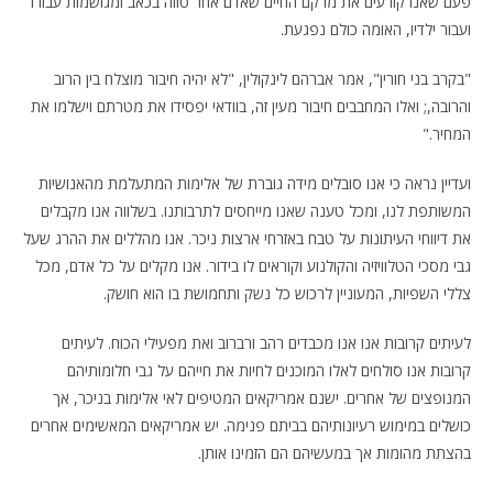
פעם שאנו קורעים את מרקם החיים שאדם אחר טווה בכאב ומגושמות עבורו
ועבור ילדיו, האומה כולם נפגעת.
"בקרב בני חורין", אמר אברהם לינקולין, "לא יהיה חיבור מוצלח בין הרוב
והרובה,; ואלו המחבבים חיבור מעין זה, בוודאי יפסידו את מטרתם וישלמו את
המחיר."
ועדיין נראה כי אנו סובלים מידה גוברת של אלימות המתעלמת מהאנושיות
המשותפת לנו, ומכל טענה שאנו מייחסים לתרבותנו. בשלווה אנו מקבלים
את דיווחי העיתונות על טבח באזרחי ארצות ניכר. אנו מהללים את ההרג שעל
גבי מסכי הטלוויזיה והקולנוע וקוראים לו בידור. אנו מקלים על כל אדם, מכל
צללי השפיות, המעוניין לרכוש כל נשק ותחמושת בו הוא חושק.
לעיתים קרובות אנו אנו מכבדים רהב ורברוב ואת מפעילי הכוח. לעיתים
קרובות אנו סולחים לאלו המוכנים לחיות את חייהם על גבי חלומותיהם
המנופצים של אחרים. ישנם אמריקאים המטיפים לאי אלימות בניכר, אך
כושלים במימוש רעיונותיהם בביתם פנימה. יש אמריקאים המאשימים אחרים
בהצתת מהומות אך במעשיהם הם הזמינו אותן.