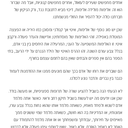
אחדים מחפשים שעירים לעזאזל, אחרים מחפשים קנוניות, אבל מה שברור
הוא זה: אלימות מולידה אלימות, דיכוי מביא לתגובת נגד, ורק הניקיון של
חברתנו כולה יכול להסיר את החולי מנשמתנו.
שכן יש סוג נוסף של אלימות, איטי אך קטלני ומסוכן כמו היריה או הפצצה
המוטלת באפילה. זוהי האלימות של מוסדותינו; אדישות והעדר פעולה ורקבון
איטי. זו האלימות המשפיעה על העני, המרעילה את היחסים בין בני אדם,
בגלל צבע עורם השונה. זהו ההרס האיטי של הילד הנגרם על ידי הרעב, בתי
הספר בהם אין ספרים והבתים שאין בהם לחמם עצמם בחורף.
הם שוברים את רוחו של אדם בכך שהם מונעים ממנו את ההזדמנות לעמוד
כגבר בין גברים. והדבר נוגע לכולנו.
לא הגעתי הנה בשביל להציע שורה של תרופות ספציפיות, או מעשה בודד.
שכן אנו יודעים מה יש לעשות בשביל תיקון רחב וראוי. כאשר אתה מלמד
אדם לשנוא ולפחד מאחיו, כשאתה מלמד אותו שהוא נחות בגלל צבע עורו,
אמונותיו, או המדיניות בה הוא חושק, כשאתה מלמד שמי ששונים ממך
מאיימים על חירותך, עבודתך ומשפחתך או אז אתה מלמד להתמודד עם
האחר לא כאחיך האזרח, אלא כאויב, שאין לשתף עימו פעולה אלא לכבוש