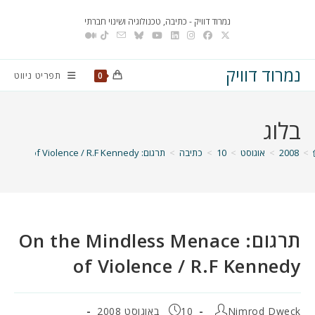
Ski
נמרוד דוויק - כתיבה, טכנולוגיה ושינוי חברתי
t
conten
נמרוד דוויק
תפריט ניווט
0
בלוג
>
2008
>
אוגוסט
>
10
>
כתיבה
>
תרגום: On the Mindless Menace of Violence / R.F Kennedy
תרגום: On the Mindless Menace
of Violence / R.F Kennedy
מחבר:
פורסם:
Nimrod Dweck
10 באוגוסט 2008