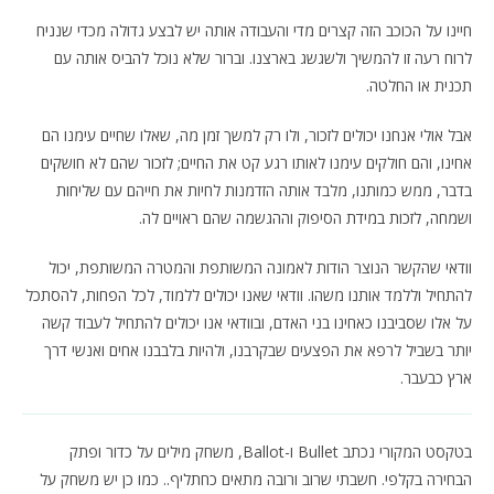
חיינו על הכוכב הזה קצרים מדי והעבודה אותה יש לבצע גדולה מכדי שנניח
לרוח רעה זו להמשיך ולשגשג בארצנו. וברור שלא נוכל להביס אותה עם
תכנית או החלטה.
אבל אולי אנחנו יכולים לזכור, ולו רק למשך זמן מה, שאלו שחיים עימנו הם
אחינו, והם חולקים עימנו לאותו רגע קט את החיים; לזכור שהם לא חושקים
בדבר, ממש כמותנו, מלבד אותה הזדמנות לחיות את חייהם עם שליחות
ושמחה, לזכות במידת הסיפוק וההגשמה שהם ראויים לה.
וודאי שהקשר הנוצר הודות לאמונה המשותפת והמטרה המשותפת, יכול
להתחיל וללמד אותנו משהו. וודאי שאנו יכולים ללמוד, לכל הפחות, להסתכל
על אלו שסביבנו כאחינו בני האדם, ובוודאי אנו יכולים להתחיל לעבוד קשה
יותר בשביל לרפא את הפצעים שבקרבנו, ולהיות בלבבנו אחים ואנשי דרך
ארץ כבעבר.
בטקסט המקורי נכתב
Bullet
ו-
Ballot
, משחק מילים על כדור ופתק
הבחירה בקלפי. חשבתי שרוב ורובה מתאים כחתליף.. כמו כן יש משחק על