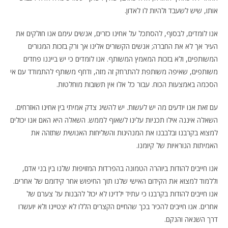
אותו, שיש לשעבד ולהיות לו לאדון.
אנו לומדים, לבסוף, להסתכל על אחינו כזרים, אנשים עימם אנו חולקים את
העיר אך לא את החברה; אנשים הקשורים אלינו אך ורק בזכות המגורים
המשותפים, ולא בזכות המאמץ המשותף. אנו לומדים כי יש בייננו פחדים
משותפים, שאיפה משותפת להתרחק זה מזה, ודחף משותף להתמודד עם אי
הסכמה באמצעות הכוח. עבור כל אלו אין תשובות מוחלטות.
עם זאת אנו יודעים מה יש לעשות. יש להשיג צדק אמיתי בין אחינו האזרחים.
השאלה איננה אילו תכניות עלינו לשאוף לממש. השאלה היא האם אנו יכולים
למצוא בקרבנו ובלבבנו את המנהיגות והשליחות האנושית שתזהה את
האמיתות הנוראיות של קיומנו.
אנו חייבים להודות ביוהרה הטמונה בהפרדות המזויפות שלנו בין בני אדם,
וללמוד למצוא את הקידום האישי שלנו תוך החיפוש אחר קידומם של אחרים.
אנו חייבים להודות בקרבנו כי עתיד ילדינו לא יכול להבנות על צערם של
אחרים. אנו חייבים להכיר בכך שהחיים הקצרים הללו לא יצטיינו ולא יועשרו
דרך השנאה והנקם.