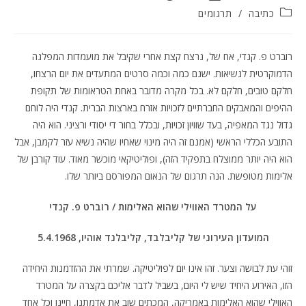
קטגוריה:
כתיבה
/
תרגומים
רוברט פ. קנדי, אח של, נרצח קצת אחרי שקיבל את מועמדות המפלגה
הדמוקרטית לנשיאות. ישנם כמה וכמה סרטים המתעדים את יום הרצחו,
חלקם טובים, חלקם לא. בכל מקרה מדובר באחת הטראומות של תקופת
ההיפים והמאבקים החברתיים לזכויות אזרח בארצות הברית. קנדי היה לוחם
גדול נגד המאפיה, בעד שוויון זכויות, ובכלל בחור די יסודי ורציני. הוא היה
התובע הכללי הראשי (אמנם זה היה מינוי שאחיו שהיה נשיא עזר לקמבן, אבל
הוא היה יותר ממוצלח בתפקיד הזה), ופוליטיקאי מוכשר מאוד. עוד קורבן של
אלימות מטופשת. הנה תרגום של הנאום המפורסם ביותר שלו.
על המטרד האווילי שהוא האלימות / רוברט פ. קנדי
המועדון העירוני של קליבלבד, קליבלנד אוהיו, 5.4.1968
זוהי עת לבושה וצער. זהו אינו יום לפוליטיקה. שמרתי את ההזדמנות היחידה
הזו, האירוע היחיד שיש לי היום, בשביל לדבר אליכם בקצרה על המטרד
האווילי שהוא האלימות באמריקה, המכתים שוב את אדמתנו, חיינו וכל אחד