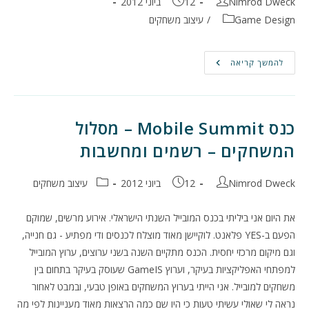
מחבר:
פורסם:
Nimrod Dweck
12 ביוני 2012
קטגוריה:
Game Design
/
עיצוב משחקים
[:he]כנס
להמשך קריאה
Mobile
Summit
–
מסלול
המשחקים
–
כנס Mobile Summit – מסלול
רשמים
ומחשבות
המשחקים – רשמים ומחשבות
מחבר:
פורסם:
קטגוריה:
Nimrod Dweck
12 ביוני 2012
עיצוב משחקים
את היום אני ביליתי בכנס המובייל השנתי הישראלי. אירוע מרשים, שמוקם
הפעם ב-YES פלאנט. לוקיישן מאוד מוצלח לכנסים ודי מפתיע - גם חנייה,
וגם מיקום מרכזי יחסית. הכנס מתקיים השנה בשני ערוצים, ערוץ המובייל
למפתחי האפליקציות בעיקר, וערוץ GameIS שעוסק בעיקר בתחום בין
משחקים למובייל. אני הייתי בערוץ המשחקים באופן טבעי, ובמבט לאחור
נראה לי שאולי עשיתי טעות כי היו שם כמה הרצאות מאוד מעניינות לפי מה