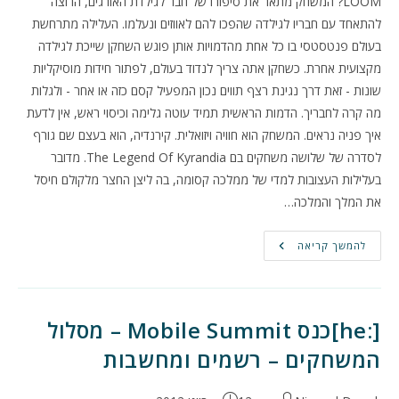
LOOM? המשחק מתאר את סיפורו של חבר לגילדת האורגים, הרוצה
להתאחד עם חבריו לגילדה שהפכו להם לאווזים ונעלמו. העלילה מתרחשת
בעולם פנטסטסי בו כל אחת מהדמויות אותן פוגש השחקן שייכת לגילדה
מקצועית אחרת. כשחקן אתה צריך לנדוד בעולם, לפתור חידות מוסיקליות
שונות - זאת דרך נגינת רצף תווים נכון המפעיל קסם כזה או אחר - ולגלות
מה קרה לחבריך. הדמות הראשית תמיד עוטה גלימה וכיסוי ראש, אין לדעת
איך פניה נראים. המשחק הוא חוויה ויזואלית. קירנדיה, הוא בעצם שם גורף
לסדרה של שלושה משחקים בם The Legend Of Kyrandia. מדובר
בעלילות העצובות למדי של ממלכה קסומה, בה ליצן החצר מלקולם חיסל
את המלך והמלכה…
משחקי
להמשך קריאה
הרפתקאות
–
איפה
אתם.
או
געגועיי
[:he]כנס Mobile Summit – מסלול
ל-
LOOM
המשחקים – רשמים ומחשבות
ולקירנדיה