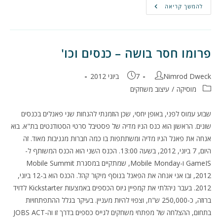
פרומו
להמשך קריאה
חסר
בושה
–
כנסים
וכו'
פרומו חסר בושה – כנסים וכו'
מחבר:
פורסם:
Nimrod Dweck
7 ביוני 2012
קטגוריה:
מוסיקה
/
עיצוב משחקים
שבוע עמוס לפני, באופן יחסי, שכן הוזמנתי להנחות שני פאנלים בכנסים
שונים. הראשון הוא כנס הניו מדיה של פסטיבל סרטי הסטודנטים בת"א. בוא
אנחה את פאנל הניו מדיה ומשתתפות בו כמה חברות מגניבות מאוד. זה
היום, 7 ביוני, 2012, בשעה 13:00. הכנס השני הוא הכנס המשותף ל-
GameIS ו-Mobile Monday, שמתקיים במסגרת Mobile Summit
2012, ובו אני אנחה את הפאנל בנוסף מיקור קהל. הכנס הוא ב-12 ביוני,
2012. בעבר ניהלתי את קמפיין גיוס הכספים באמצעות Kickstarter לדויד
ברוזה, כ-250,000 ש"ח, וצפוי להיות מעניין. בעיקר בגלל ההתפתחויות
בתחום, ההצלחה של מפתחי משחקים לגייס כספים בדרך זו וה-JOBS ACT