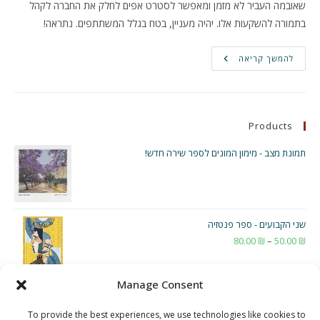
שאובמה העביר לא מזמן ומאפשר לסטרט אפים לחלק את החברה לקהל
בתמורה להשקעות אלו. יהיה מעניין, בטח בגלל המשתתפים. נתראה!
פרומו
להמשך קריאה
חסר
בושה
–
כנסים
וכו'
Products
תמונת מצב - מימון המונים לספר שירה חדש!
שני הקבועים - ספר פנטזיה
₪
50.00
–
₪
80.00
טווח
מחירים:
Manage Consent
עד
To provide the best experiences, we use technologies like cookies to