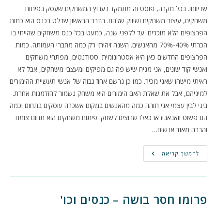
שדיווחו. בכל מקרה, פוסט זה מתמקד בערוץ המשחקים שעסק בפיתוח
משחקים, עיצוב משחקים ושיווק שלהם. הדבר הראשון שבלט בכנס הוא כמות
הפרצופים הלא מוכרים. עד ללפני שנה, כמעט בכל כנס משחקים שהייתי בו
הכרתי 40%-70% מהאנשים. השנה זיהיתי רק כמה מחברי העמותה. כמות
הפרצופים החדשים כאן היא אסטרונומית. סטודנטים, מפתחי משחקים
ואנשי קוד שונים, אני מניח שיש פה גם מפיקים ומעצבי משחקים, אבל לא
ראיתי מישהו שאני מכיר. כמו כן נרשם אחוז גבוה של אנשי תעשיית ההימורים
למיניהם, אבל את שאלת האם הימורים היא משחק נשמור להזדמנות אחרת.
ביני לבין עצמי אני תוהה כמה מהאנשים במקום אשכרה עוסקים בתחום וכמה
הם פשוט וואנאביז או כאלו שרוצים לשחק. פיתוח משחקים הוא תחום צומח
והרבה מאוד אנשים…
כנס
להמשך קריאה
Mobile
Summit
–
מסלול
המשחקים
–
פרומו חסר בושה – כנסים וכו'
רשמים
ומחשבות