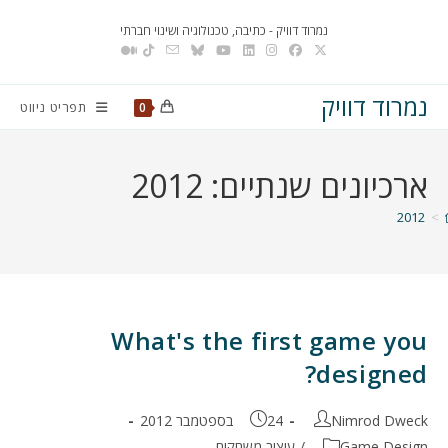
Ski
נמרוד דוויק - כתיבה, טכנולוגיה ושינוי חברתי
t
conten
נמרוד דוויק
תפריט ניווט
0
ארכיונים שנתיים: 2012
2012
>
What's the first game you
designed?
מחבר:
פורסם:
Nimrod Dweck
24 בספטמבר 2012
קטגוריה:
Game Design
/
עיצוב משחקים