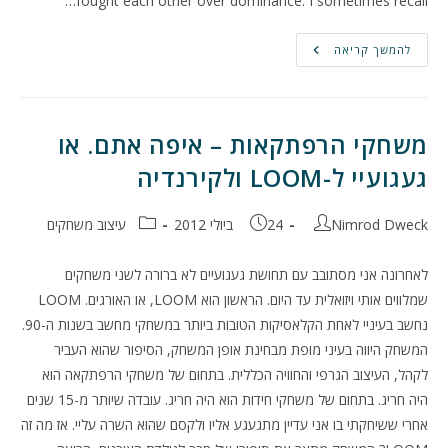
fought each other over dominance. I sometimes recall…
What's
להמשך קריאה
The
First
Game
You
Designed?
משחקי הרפתקאות – איפה אתם. או
געגועיי ל-LOOM ולקירנדיה
מחבר:
פורסם:
קטגוריה:
Nimrod Dweck
24 ביולי 2012
עיצוב משחקים
לאחרונה אני מסתובב עם תחושת געגועיים לא ברורה לשני משחקים
שמלווים אותי ויזואלית עד היום. הראשון הוא LOOM, או האורגים. LOOM
נחשב בעיניי לאחת הקלאסיקות הטובות ביותר במשחקי מחשב בשנות ה-90.
המשחק היווה בעיני מופת מבחינת אופן המשחק, הסיפור שהוא העביר
לקהל, העיצוב הגרפי והחוויה הכללית. בתחום של משחקי הרפתקאה הוא
היה חריג. בתחום של משחקי חידות הוא היה חריג. עובדה שיותר מ-15 שנים
אחרי ששיחקתי בו אני עדיין מתגעגע אליו ולקסם שהוא השרה עליי. אז מה זה