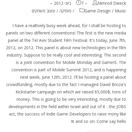
מחבר:
פורסם:
Nimrod Dweck
7 ביוני 2012
קטגוריה:
Music
/
Game Design
/
מוסיקה
/
עיצוב משחקים
I have a realtively busy week ahead, for I shall be hosting to
panels on two different conventions! The first is the new media
panel at the Tel Aviv Student Film Festival. It's today, June 7th,
2012, on 2012. This panel is about new technologies in the film
industry. Suppose to be really cool and interesting. The second
is a joint convention for Mobile Monday and GameIS. The
convention is part of Mobile Summit 2012, and is happening
next week, June 12th, 2012. I'll be hosting a panel about
crowdfunding, mostly due to the fact I managed David Broza's
Kickstarter campaign on which we raised 65,000$, tons of
money. This is going to be very interesting, mostly due to
developments in the field within Israel and out of it - the JOBS
act, the success of Indie Game Developers to raise mony like
it and so on. Come say hello!